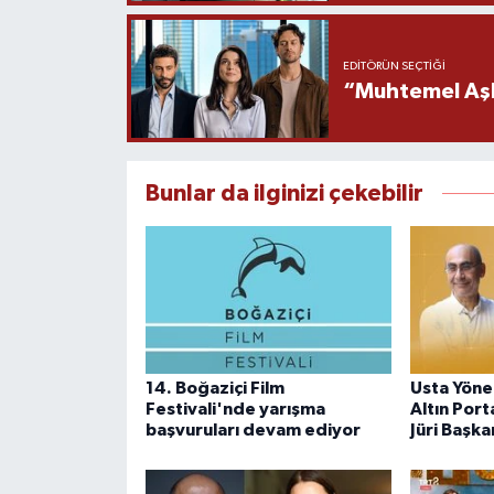
EDITÖRÜN SEÇTIĞI
“Muhtemel Aşk”
Bunlar da ilginizi çekebilir
14. Boğaziçi Film
Usta Yöne
Festivali'nde yarışma
Altın Port
başvuruları devam ediyor
Jüri Başka