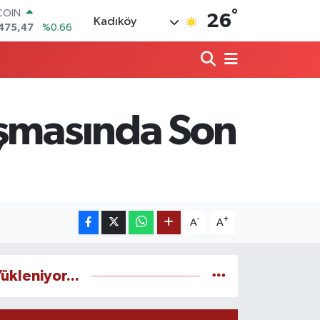
COIN
°
26
475,47
%0.66
Kadıköy
LAR
,5986
%0.06
RO
,0700
%0.1
RLİN
,2438
%0.21
ışmasında Son
M ALTIN
8.23
%0.39
T100
703
%0
-
+
A
A
ükleniyor...