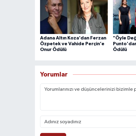
Adana Altın Koza’dan Ferzan
"Öyle Değ
Özpetek ve Vahide Perçin’e
Punto'dan
Onur Ödülü
Ödülü
Yorumlar