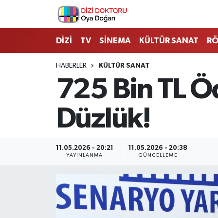
İstanbul Nöbetçi Eczaneler
DİZİ
TV
SİNEMA
KÜLTÜR SANAT
RÖ
İstanbul Hava Durumu
HABERLER
KÜLTÜR SANAT
725 Bin TL Ö
İstanbul Namaz Vakitleri
Düzlük!
İstanbul Trafik Yoğunluk Haritası
Süper Lig Puan Durumu ve Fikstür
11.05.2026 - 20:21
11.05.2026 - 20:38
YAYINLANMA
GÜNCELLEME
Tüm Manşetler
Son Dakika Haberleri
Haber Arşivi