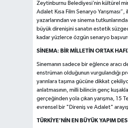
Zeytinburnu Belediyesi’nin kültürel mir
Adalet Kısa Film Senaryo Yarışması”, i
yazarlarından ve sinema tutkunlarında
büyük direnişini sanatın estetik süzg
kadar yüzlerce özgün senaryo başvuru
SİNEMA: BİR MİLLETİN ORTAK HAFI
Sinemanın sadece bir eğlence aracı değ
enstrüman olduğunun vurgulandığı pro
yarınlara taşıma gücüne dikkat çekiliyor
anlatmasının, milli bilincin genç kuşak
gerçeğinden yola çıkan yarışma, 15 Te
evrensel bir "Direniş ve Adalet" aray
TÜRKİYE’NİN EN BÜYÜK YAPIM DE