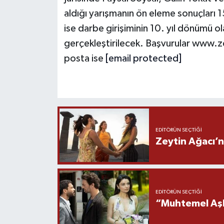
aldığı yarışmanın ön eleme sonuçları 1
ise darbe girişiminin 10. yıl dönümü
gerçekleştirilecek. Başvurular www.zey
posta ise
[email protected]
EDITÖRÜN SEÇTIĞI
Zeytin Ağacı’n
EDITÖRÜN SEÇTIĞI
“Muhtemel Aşk