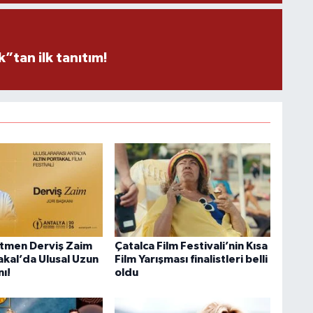
tan ilk tanıtım!
tmen Derviş Zaim
Çatalca Film Festivali’nin Kısa
akal’da Ulusal Uzun
Film Yarışması finalistleri belli
nı!
oldu