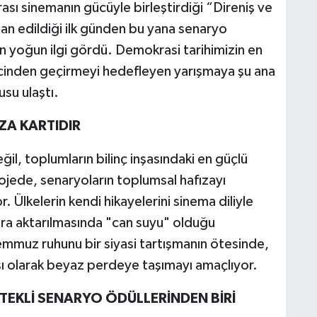
ası sinemanın gücüyle birleştirdiği “Direniş ve
lan edildiği ilk günden bu yana senaryo
n yoğun ilgi gördü. Demokrasi tarihimizin en
ecinden geçirmeyi hedefleyen yarışmaya şu ana
su ulaştı.
ZA KARTIDIR
il, toplumların bilinç inşasındaki en güçlü
jede, senaryoların toplumsal hafızayı
. Ülkelerin kendi hikayelerini sinema diliyle
lara aktarılmasında "can suyu" olduğu
mmuz ruhunu bir siyasi tartışmanın ötesinde,
ışı olarak beyaz perdeye taşımayı amaçlıyor.
STEKLİ SENARYO ÖDÜLLERİNDEN BİRİ