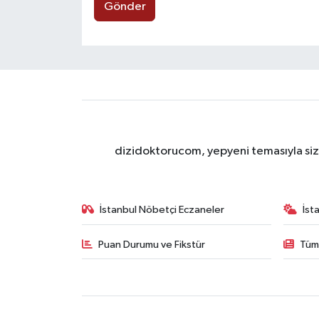
Gönder
dizidoktorucom, yepyeni temasıyla sizle
İstanbul Nöbetçi Eczaneler
İst
Puan Durumu ve Fikstür
Tüm