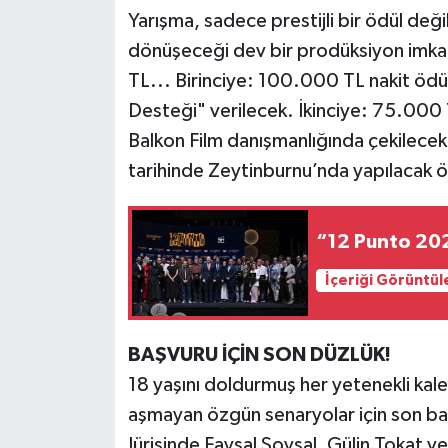
Yarışma, sadece prestijli bir ödül değ
dönüşeceği dev bir prodüksiyon imk
TL... Birinciye: 100.000 TL nakit ö
Desteği" verilecek. İkinciye: 75.000
Balkon Film danışmanlığında çekilecek
tarihinde Zeytinburnu’nda yapılacak öze
“12 Punto 202
İçeriği Görüntül
BAŞVURU İÇİN SON DÜZLÜK!
18 yaşını doldurmuş her yetenekli kale
aşmayan özgün senaryolar için son baş
Jürisinde Faysal Soysal, Gülin Tokat ve