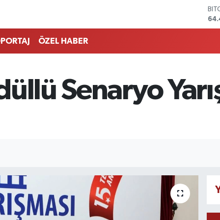
BIT
64.
DO
47
PORTAJ
ÖZEL HABER
EU
55
STE
64
düllü Senaryo Yar
GRA
651
BİS
13.
Y