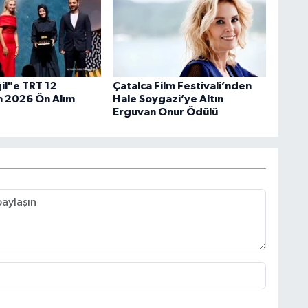
il"e TRT 12
Çatalca Film Festivali’nden
 2026 Ön Alım
Hale Soygazi’ye Altın
Erguvan Onur Ödülü