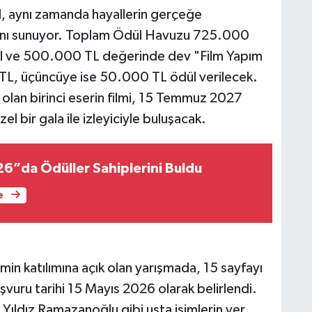
il, aynı zamanda hayallerin gerçeğe
anı sunuyor. Toplam Ödül Havuzu 725.000
dül ve 500.000 TL değerinde dev "Film Yapım
 TL, üçüncüye ise 50.000 TL ödül verilecek.
 olan birinci eserin filmi, 15 Temmuz 2027
l bir gala ile izleyiciyle buluşacak.
6”da Ödüller Sahiplerini Buldu
e
min katılımına açık olan yarışmada, 15 sayfayı
vuru tarihi 15 Mayıs 2026 olarak belirlendi.
 Yıldız Ramazanoğlu gibi usta isimlerin yer