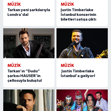
MÜZİK
MÜZİK
Tarkan yeni şarkılarıyla
Justin Timberlake
Londra'da!
İstanbul konserinin
biletleri satışa çıktı
MÜZİK
MÜZİK
Tarkan’ın “Dudu”
Justin Timberlake
şarkısı HAUSER’in
İstanbul'a geliyor!
çellosuyla buluştu!