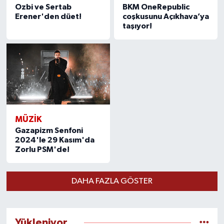
Ozbi ve Sertab
BKM OneRepublic
Erener'den düet!
coşkusunu Açıkhava’ya
taşıyor!
MÜZİK
Gazapizm Senfoni
2024'le 29 Kasım'da
Zorlu PSM'de!
DAHA FAZLA GÖSTER
Yükleniyor...