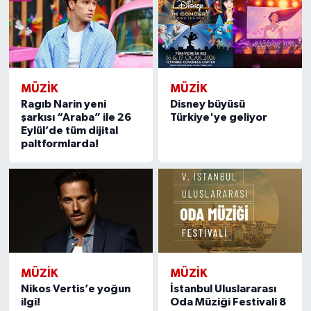
MÜZİK
MÜZİK
Ragıb Narin yeni
Disney büyüsü
şarkısı “Araba” ile 26
Türkiye'ye geliyor
Eylül’de tüm dijital
paltformlarda!
MÜZİK
MÜZİK
Nikos Vertis’e yoğun
İstanbul Uluslararası
ilgi!
Oda Müziği Festivali 8