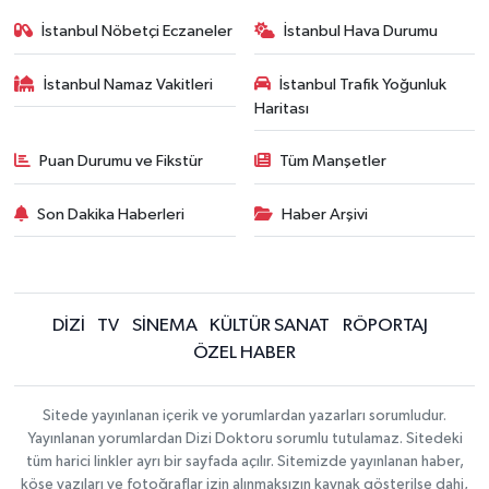
İstanbul Nöbetçi Eczaneler
İstanbul Hava Durumu
İstanbul Namaz Vakitleri
İstanbul Trafik Yoğunluk
Haritası
Puan Durumu ve Fikstür
Tüm Manşetler
Son Dakika Haberleri
Haber Arşivi
DİZİ
TV
SİNEMA
KÜLTÜR SANAT
RÖPORTAJ
ÖZEL HABER
Sitede yayınlanan içerik ve yorumlardan yazarları sorumludur.
Yayınlanan yorumlardan Dizi Doktoru sorumlu tutulamaz. Sitedeki
tüm harici linkler ayrı bir sayfada açılır. Sitemizde yayınlanan haber,
köşe yazıları ve fotoğraflar izin alınmaksızın kaynak gösterilse dahi,