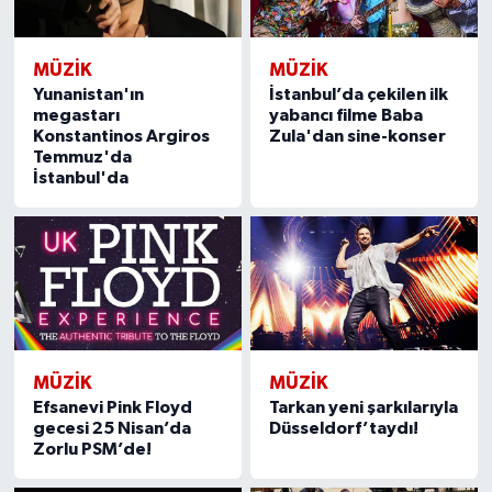
MÜZİK
MÜZİK
Yunanistan'ın
İstanbul’da çekilen ilk
megastarı
yabancı filme Baba
Konstantinos Argiros
Zula'dan sine-konser
Temmuz'da
İstanbul'da
MÜZİK
MÜZİK
Efsanevi Pink Floyd
Tarkan yeni şarkılarıyla
gecesi 25 Nisan’da
Düsseldorf’taydı!
Zorlu PSM’de!