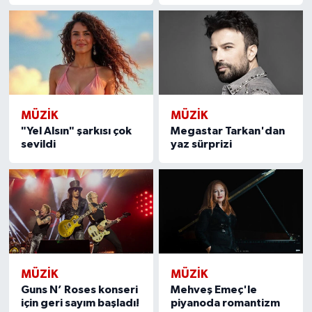
MÜZİK
MÜZİK
"Yel Alsın" şarkısı çok
Megastar Tarkan'dan
sevildi
yaz sürprizi
MÜZİK
MÜZİK
Guns N’ Roses konseri
Mehveş Emeç'le
için geri sayım başladı!
piyanoda romantizm