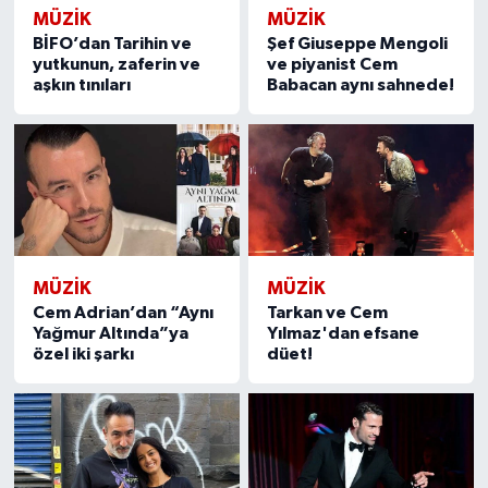
MÜZİK
MÜZİK
BİFO’dan Tarihin ve
Şef Giuseppe Mengoli
yutkunun, zaferin ve
ve piyanist Cem
aşkın tınıları
Babacan aynı sahnede!
MÜZİK
MÜZİK
Cem Adrian’dan “Aynı
Tarkan ve Cem
Yağmur Altında”ya
Yılmaz'dan efsane
özel iki şarkı
düet!