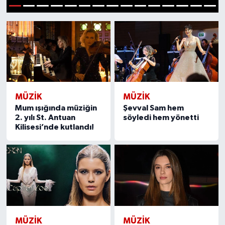
1
2
3
4
5
6
7
8
9
10
11
12
13
14
15
MÜZİK
MÜZİK
Mum ışığında müziğin
Şevval Sam hem
2. yılı St. Antuan
söyledi hem yönetti
Kilisesi’nde kutlandı!
MÜZİK
MÜZİK