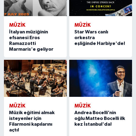
MÜZİK
MÜZİK
İtalyan müziğinin
Star Wars canlı
efsanesi Eros
orkestra
Ramazzotti
eşliğinde Harbiye'de!
Marmaris'e geliyor
MÜZİK
MÜZİK
Müzik eğitimi almak
Andrea Bocelli’nin
isteyenler için
oğlu Matteo Bocelli ilk
Filarmoni kapılarını
kez İstanbul'da!
açtı!