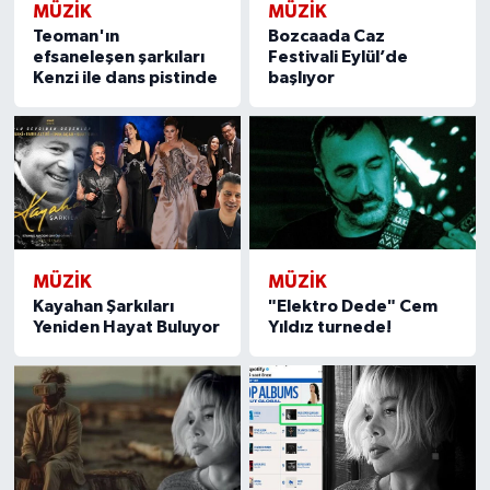
MÜZİK
MÜZİK
Teoman'ın
Bozcaada Caz
efsaneleşen şarkıları
Festivali Eylül’de
Kenzi ile dans pistinde
başlıyor
MÜZİK
MÜZİK
Kayahan Şarkıları
"Elektro Dede" Cem
Yeniden Hayat Buluyor
Yıldız turnede!