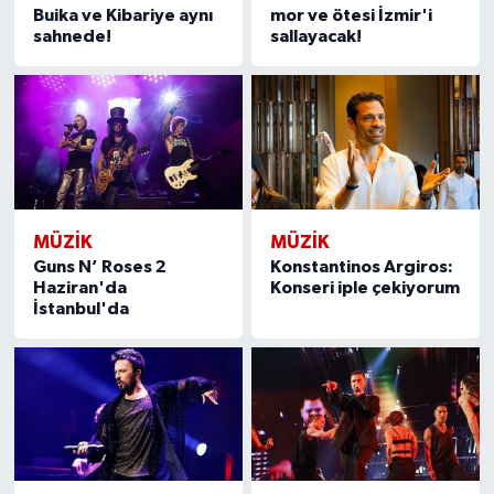
Buika ve Kibariye aynı
mor ve ötesi İzmir'i
sahnede!
sallayacak!
MÜZİK
MÜZİK
Guns N’ Roses 2
Konstantinos Argiros:
Haziran'da
Konseri iple çekiyorum
İstanbul'da