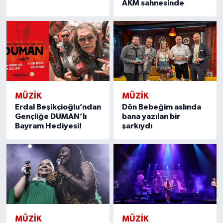
AKM sahnesinde
MÜZİK
MÜZİK
Erdal Beşikçioğlu’ndan
Dön Bebeğim aslında
Gençliğe DUMAN’lı
bana yazılan bir
Bayram Hediyesi!
şarkıydı
MÜZİK
MÜZİK