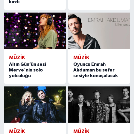
kırdı
MÜZİK
MÜZİK
Altın Gün’ün sesi
Oyuncu Emrah
Merve'nin solo
Akduman bu sefer
yolculuğu
sesiyle konuşulacak
MÜZİK
MÜZİK