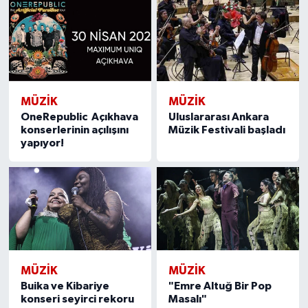
MÜZİK
MÜZİK
OneRepublic Açıkhava
Uluslararası Ankara
konserlerinin açılışını
Müzik Festivali başladı
yapıyor!
MÜZİK
MÜZİK
Buika ve Kibariye
"Emre Altuğ Bir Pop
konseri seyirci rekoru
Masalı"