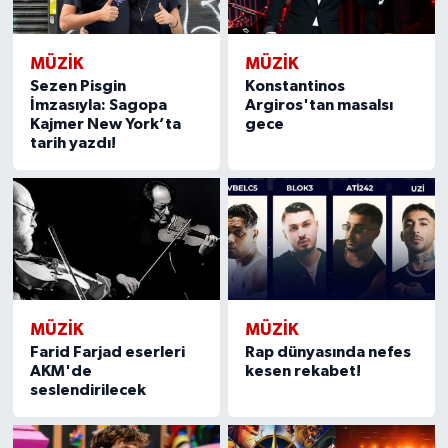
MÜZİK
MÜZİK
Sezen Pisgin
Konstantinos
İmzasıyla: Sagopa
Argiros'tan masalsı
Kajmer New York’ta
gece
tarih yazdı!
MÜZİK
MÜZİK
Farid Farjad eserleri
Rap dünyasında nefes
AKM'de
kesen rekabet!
seslendirilecek