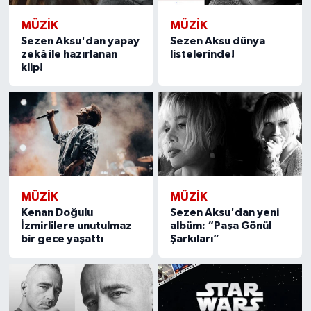
MÜZİK
MÜZİK
Sezen Aksu'dan yapay
Sezen Aksu dünya
zekâ ile hazırlanan
listelerinde!
klip!
MÜZİK
MÜZİK
Kenan Doğulu
Sezen Aksu'dan yeni
İzmirlilere unutulmaz
albüm: “Paşa Gönül
bir gece yaşattı
Şarkıları”