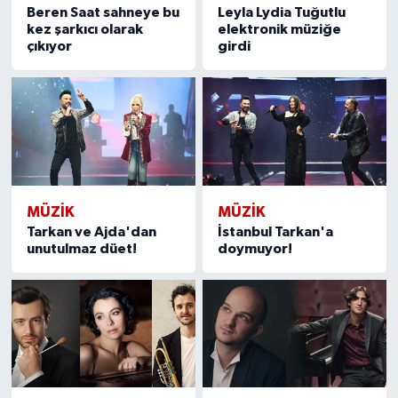
Beren Saat sahneye bu
Leyla Lydia Tuğutlu
kez şarkıcı olarak
elektronik müziğe
çıkıyor
girdi
MÜZİK
MÜZİK
Tarkan ve Ajda'dan
İstanbul Tarkan'a
unutulmaz düet!
doymuyor!