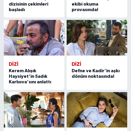
dizisinin çekimleri
ekibi okuma
başladı
provasında!
DİZİ
DİZİ
Kerem Alışık
Defne ve Kadir'in aşkı
Haysiyet'in Sadık
dönüm noktasında!
Karlıova'sını anlattı