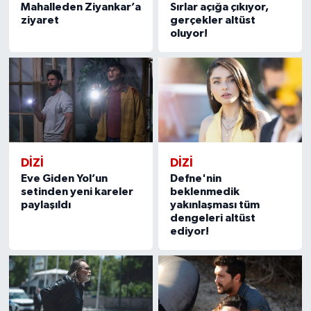
Mahalleden Ziyankar’a
Sırlar açığa çıkıyor,
ziyaret
gerçekler altüst
oluyor!
DİZİ
DİZİ
Eve Giden Yol’un
Defne'nin
setinden yeni kareler
beklenmedik
paylaşıldı
yakınlaşması tüm
dengeleri altüst
ediyor!