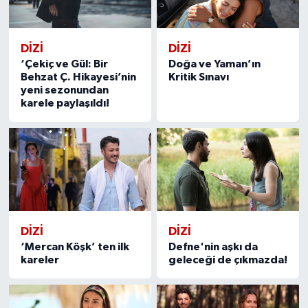
DİZİ
DİZİ
‘Çekiç ve Gül: Bir
Doğa ve Yaman’ın
Behzat Ç. Hikayesi’nin
Kritik Sınavı
yeni sezonundan
karele paylaşıldı!
DİZİ
DİZİ
‘Mercan Köşk’ ten ilk
Defne'nin aşkı da
kareler
geleceği de çıkmazda!