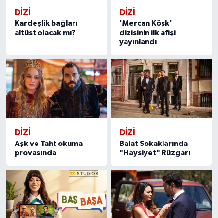
DİZİ
DİZİ
Kardeşlik bağları
'Mercan Köşk'
altüst olacak mı?
dizisinin ilk afişi
yayınlandı
DİZİ
DİZİ
Aşk ve Taht okuma
Balat Sokaklarında
provasında
"Haysiyet" Rüzgarı