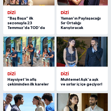
DİZİ
DİZİ
“Baş Başa” ilk
Yaman’ın Paylaşacağı
sezonuyla 23
Sır Ortalığı
Temmuz’da TOD'da
Karıştıracak
DİZİ
DİZİ
Haysiyet'in afiş
Muhtemel Aşk'a aşk
çekiminden ilk kareler
ve sırlar iç içe geçiyor!