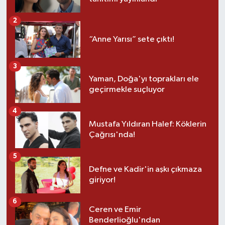
2
“Anne Yarısı” sete çıktı!
3
Yaman, Doğa'yı toprakları ele
geçirmekle suçluyor
4
Mustafa Yıldıran Halef: Köklerin
Çağrısı'nda!
5
Defne ve Kadir'in aşkı çıkmaza
giriyor!
6
Ceren ve Emir
Benderlioğlu'ndan