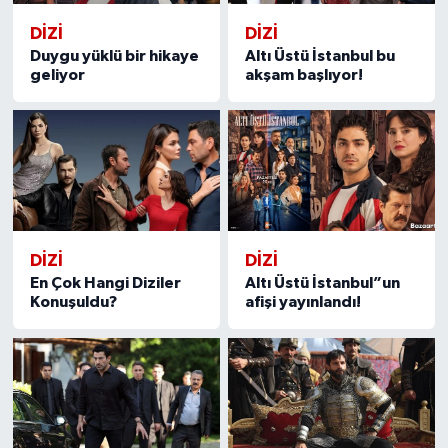
DİZİ
DİZİ
Duygu yüklü bir hikaye
Altı Üstü İstanbul bu
geliyor
akşam başlıyor!
DİZİ
DİZİ
En Çok Hangi Diziler
Altı Üstü İstanbul”un
Konuşuldu?
afişi yayınlandı!