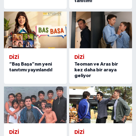
tanıtım!
DİZİ
DİZİ
“Baş Başa”nın yeni
Teoman ve Aras bir
tanıtımı yayınlandı!
kez daha bir araya
geliyor
DİZİ
DİZİ