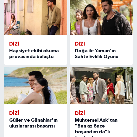
DİZİ
DİZİ
Haysiyet ekibi okuma
Doğa ile Yaman'ın
provasında buluştu
Sahte Evlilik Oyunu
DİZİ
DİZİ
Güller ve Günahlar'ın
Muhtemel Aşk'tan
uluslararası başarısı
"Ben az önce
boşandım da"lı