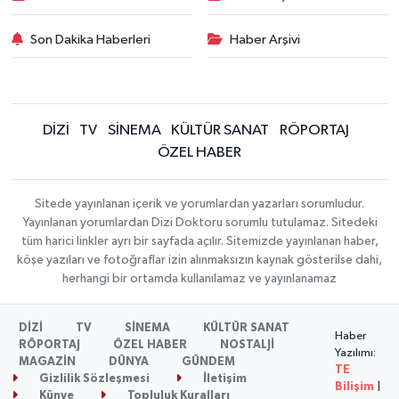
Son Dakika Haberleri
Haber Arşivi
DİZİ
TV
SİNEMA
KÜLTÜR SANAT
RÖPORTAJ
ÖZEL HABER
Sitede yayınlanan içerik ve yorumlardan yazarları sorumludur.
Yayınlanan yorumlardan Dizi Doktoru sorumlu tutulamaz. Sitedeki
tüm harici linkler ayrı bir sayfada açılır. Sitemizde yayınlanan haber,
köşe yazıları ve fotoğraflar izin alınmaksızın kaynak gösterilse dahi,
herhangi bir ortamda kullanılamaz ve yayınlanamaz
DİZİ
TV
SİNEMA
KÜLTÜR SANAT
Haber
RÖPORTAJ
ÖZEL HABER
NOSTALJİ
Yazılımı:
MAGAZİN
DÜNYA
GÜNDEM
TE
Gizlilik Sözleşmesi
İletişim
Bilişim
|
Künye
Topluluk Kuralları