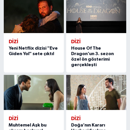
DİZİ
DİZİ
Yeni Netflix dizisi "Eve
House Of The
Giden Yol" sete çıktı!
Dragon’un 3. sezon
özel ön gösterimi
gerçekleşti
DİZİ
DİZİ
Muhtemel Aşk bu
Doğa’nın Kararı