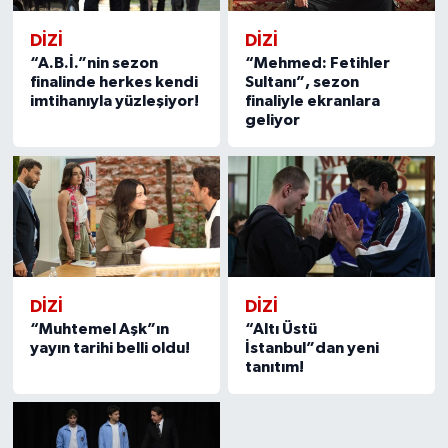
DİZİ
DİZİ
“A.B.İ.”nin sezon
“Mehmed: Fetihler
finalinde herkes kendi
Sultanı”, sezon
imtihanıyla yüzleşiyor!
finaliyle ekranlara
geliyor
DİZİ
DİZİ
“Muhtemel Aşk”ın
“Altı Üstü
yayın tarihi belli oldu!
İstanbul”dan yeni
tanıtım!