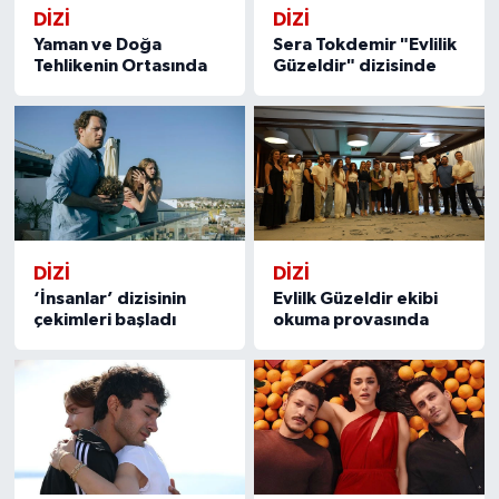
DİZİ
DİZİ
Yaman ve Doğa
Sera Tokdemir "Evlilik
Tehlikenin Ortasında
Güzeldir" dizisinde
DİZİ
DİZİ
‘İnsanlar’ dizisinin
Evlilk Güzeldir ekibi
çekimleri başladı
okuma provasında