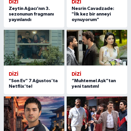
DİZİ
DİZİ
Zeytin Ağacı’nın 3.
Nesrin Cavadzade:
sezonunun fragmanı
"İlk kez bir anneyi
yayınlandı
oynuyorum"
DİZİ
DİZİ
"Son Ev" 7 Ağustos'ta
“Muhtemel Aşk”tan
Netflix'te!
yeni tanıtım!