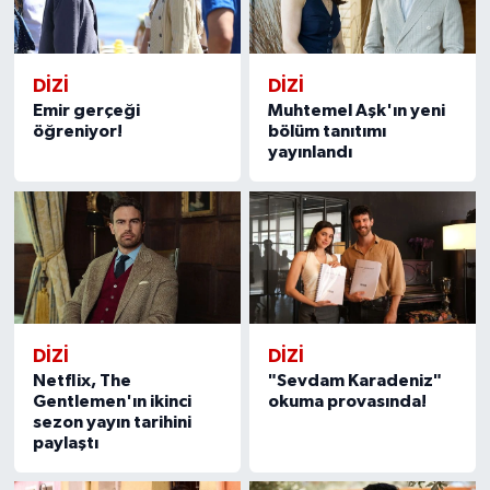
DİZİ
DİZİ
Emir gerçeği
Muhtemel Aşk'ın yeni
öğreniyor!
bölüm tanıtımı
yayınlandı
DİZİ
DİZİ
Netflix, The
"Sevdam Karadeniz"
Gentlemen'ın ikinci
okuma provasında!
sezon yayın tarihini
paylaştı