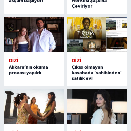
akşam başlıyor!
Herkesi Şaşkına
Çeviriyor
DİZİ
DİZİ
Alıkara’nın okuma
Çıkışı olmayan
provası yapıldı
kasabada ‘sahibinden’
satılık ev!