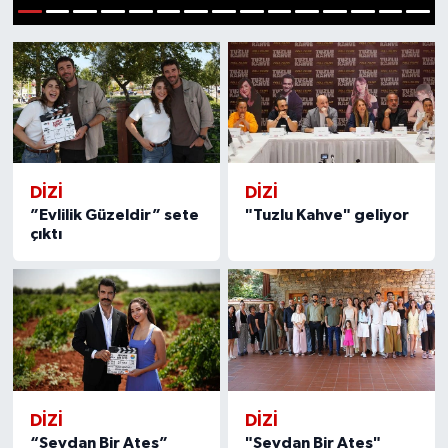
1
2
3
4
5
6
7
8
9
10
11
12
13
14
15
DİZİ
DİZİ
”Evlilik Güzeldir” sete
"Tuzlu Kahve" geliyor
çıktı
DİZİ
DİZİ
“Sevdan Bir Ateş”
"Sevdan Bir Ateş"