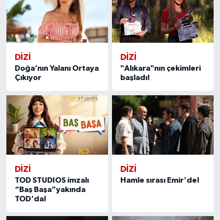
DİZİ
DİZİ
Doğa’nın Yalanı Ortaya
"Alıkara"nın çekimleri
Çıkıyor
başladı!
DİZİ
DİZİ
TOD STUDIOS imzalı
Hamle sırası Emir'de!
“Baş Başa”yakında
TOD'da!