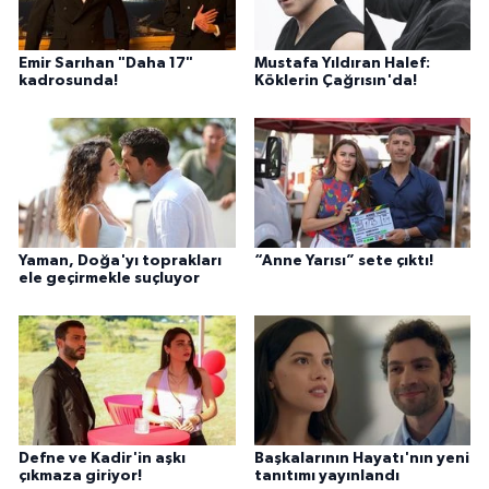
Emir Sarıhan "Daha 17"
Mustafa Yıldıran Halef:
kadrosunda!
Köklerin Çağrısın'da!
Yaman, Doğa'yı toprakları
“Anne Yarısı” sete çıktı!
ele geçirmekle suçluyor
Defne ve Kadir'in aşkı
Başkalarının Hayatı'nın yeni
çıkmaza giriyor!
tanıtımı yayınlandı