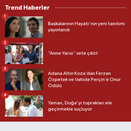
Trend Haberler
1
Başkalarının Hayatı'nın yeni tanıtımı
yayınlandı
2
“Anne Yarısı” sete çıktı!
3
Adana Altın Koza’dan Ferzan
Özpetek ve Vahide Perçin’e Onur
Ödülü
4
Yaman, Doğa'yı toprakları ele
geçirmekle suçluyor