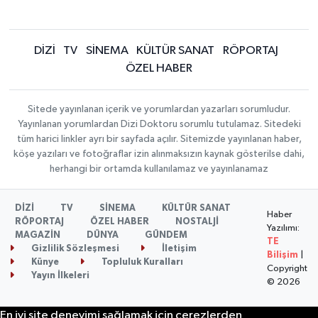
DİZİ
TV
SİNEMA
KÜLTÜR SANAT
RÖPORTAJ
ÖZEL HABER
Sitede yayınlanan içerik ve yorumlardan yazarları sorumludur.
Yayınlanan yorumlardan Dizi Doktoru sorumlu tutulamaz. Sitedeki
tüm harici linkler ayrı bir sayfada açılır. Sitemizde yayınlanan haber,
köşe yazıları ve fotoğraflar izin alınmaksızın kaynak gösterilse dahi,
herhangi bir ortamda kullanılamaz ve yayınlanamaz
DİZİ
TV
SİNEMA
KÜLTÜR SANAT
Haber
RÖPORTAJ
ÖZEL HABER
NOSTALJİ
Yazılımı:
MAGAZİN
DÜNYA
GÜNDEM
TE
Gizlilik Sözleşmesi
İletişim
Bilişim
|
Künye
Topluluk Kuralları
Copyright
Yayın İlkeleri
© 2026
En iyi site deneyimi sağlamak için çerezlerden