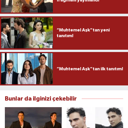
“Muhtemel Aşk”tan yeni
tanıtım!
“Muhtemel Aşk”tan ilk tanıtım!
Bunlar da ilginizi çekebilir