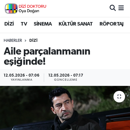
İstanbul Nöbetçi Eczaneler
DİZİ
TV
SİNEMA
KÜLTÜR SANAT
RÖPORTAJ
İstanbul Hava Durumu
HABERLER
DİZİ
Aile parçalanmanın
İstanbul Namaz Vakitleri
eşiğinde!
İstanbul Trafik Yoğunluk Haritası
12.05.2026 - 07:06
12.05.2026 - 07:17
YAYINLANMA
GÜNCELLEME
Süper Lig Puan Durumu ve Fikstür
Tüm Manşetler
Son Dakika Haberleri
Haber Arşivi