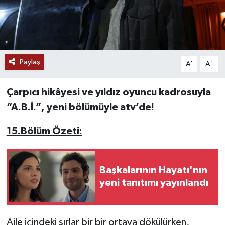
Paylaş
-
+
A
A
Çarpıcı hikâyesi ve yıldız oyuncu kadrosuyla
“A.B.İ.”, yeni bölümüyle atv’de!
15.Bölüm Özeti:
Başkalarının Hayatı'nın
yeni tanıtımı yayınlandı
Aile içindeki sırlar bir bir ortaya dökülürken,