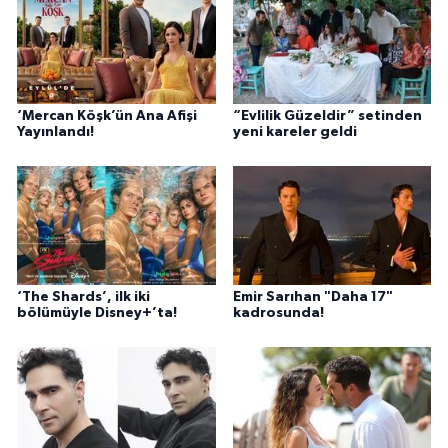
‘Mercan Köşk’ün Ana Afişi
“Evlilik Güzeldir” setinden
Yayınlandı!
yeni kareler geldi
‘The Shards’, ilk iki
Emir Sarıhan "Daha 17"
bölümüyle Disney+’ta!
kadrosunda!