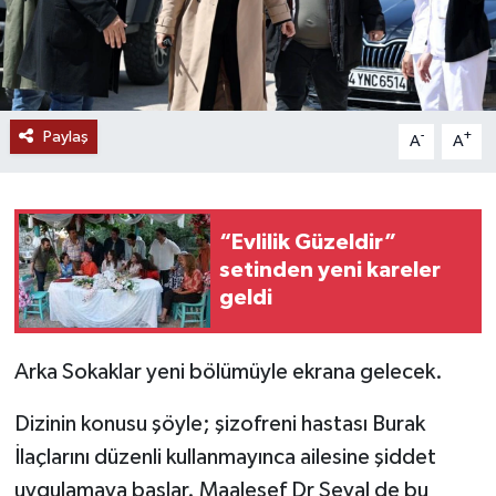
Paylaş
-
+
A
A
“Evlilik Güzeldir”
setinden yeni kareler
geldi
Arka Sokaklar yeni bölümüyle ekrana gelecek.
Dizinin konusu şöyle; şizofreni hastası Burak
İlaçlarını düzenli kullanmayınca ailesine şiddet
uygulamaya başlar. Maalesef Dr Seval de bu