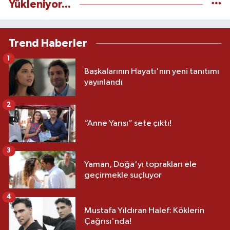
Yükleniyor...
Trend Haberler
1
Başkalarının Hayatı'nın yeni tanıtımı
yayınlandı
2
“Anne Yarısı” sete çıktı!
3
Yaman, Doğa'yı toprakları ele
geçirmekle suçluyor
4
Mustafa Yıldıran Halef: Köklerin
Çağrısı'nda!