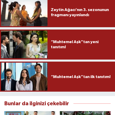
Zeytin Ağacı’nın 3. sezonunun
fragmanı yayınlandı
“Muhtemel Aşk”tan yeni
tanıtım!
“Muhtemel Aşk”tan ilk tanıtım!
Bunlar da ilginizi çekebilir