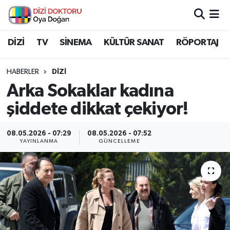
İstanbul Nöbetçi Eczaneler
DİZİ
TV
SİNEMA
KÜLTÜR SANAT
RÖPORTAJ
İstanbul Hava Durumu
HABERLER
DİZİ
Arka Sokaklar kadına
İstanbul Namaz Vakitleri
şiddete dikkat çekiyor!
İstanbul Trafik Yoğunluk Haritası
08.05.2026 - 07:29
08.05.2026 - 07:52
YAYINLANMA
GÜNCELLEME
Süper Lig Puan Durumu ve Fikstür
Tüm Manşetler
Son Dakika Haberleri
Haber Arşivi