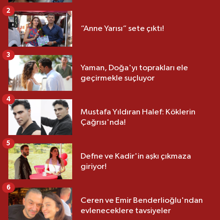
2
“Anne Yarısı” sete çıktı!
3
Yaman, Doğa'yı toprakları ele
geçirmekle suçluyor
4
Mustafa Yıldıran Halef: Köklerin
Çağrısı'nda!
5
Defne ve Kadir'in aşkı çıkmaza
giriyor!
6
Ceren ve Emir Benderlioğlu'ndan
evleneceklere tavsiyeler