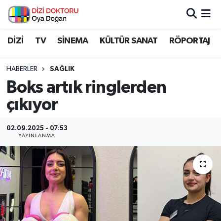
İstanbul Nöbetçi Eczaneler
DİZİ
TV
SİNEMA
KÜLTÜR SANAT
RÖPORTAJ
İstanbul Hava Durumu
HABERLER
SAĞLIK
Boks artık ringlerden
İstanbul Namaz Vakitleri
çıkıyor
İstanbul Trafik Yoğunluk Haritası
02.09.2025 - 07:53
YAYINLANMA
Süper Lig Puan Durumu ve Fikstür
Tüm Manşetler
Son Dakika Haberleri
Haber Arşivi