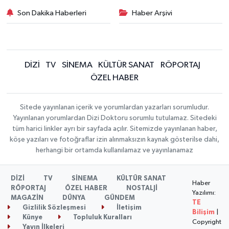
Son Dakika Haberleri
Haber Arşivi
DİZİ
TV
SİNEMA
KÜLTÜR SANAT
RÖPORTAJ
ÖZEL HABER
Sitede yayınlanan içerik ve yorumlardan yazarları sorumludur.
Yayınlanan yorumlardan Dizi Doktoru sorumlu tutulamaz. Sitedeki
tüm harici linkler ayrı bir sayfada açılır. Sitemizde yayınlanan haber,
köşe yazıları ve fotoğraflar izin alınmaksızın kaynak gösterilse dahi,
herhangi bir ortamda kullanılamaz ve yayınlanamaz
DİZİ
TV
SİNEMA
KÜLTÜR SANAT
Haber
RÖPORTAJ
ÖZEL HABER
NOSTALJİ
Yazılımı:
MAGAZİN
DÜNYA
GÜNDEM
TE
Gizlilik Sözleşmesi
İletişim
Bilişim
|
Künye
Topluluk Kuralları
Copyright
Yayın İlkeleri