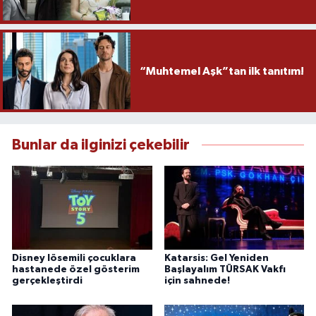
“Muhtemel Aşk”tan ilk tanıtım!
Bunlar da ilginizi çekebilir
Disney lösemili çocuklara
Katarsis: Gel Yeniden
hastanede özel gösterim
Başlayalım TÜRSAK Vakfı
gerçekleştirdi
için sahnede!