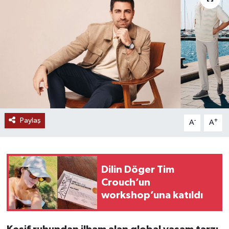
Paylaş
-
+
A
A
Dilin Döger Tim
Crouch’un
workshop’una katıldı