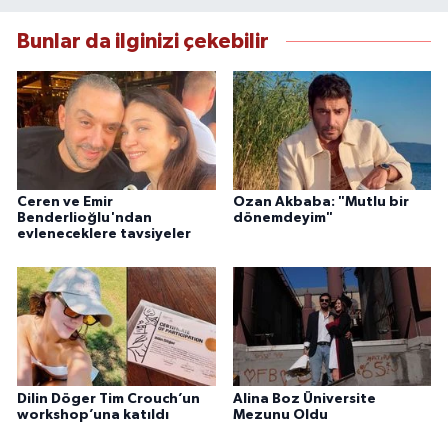
Bunlar da ilginizi çekebilir
Ceren ve Emir
Ozan Akbaba: "Mutlu bir
Benderlioğlu'ndan
dönemdeyim"
evleneceklere tavsiyeler
Dilin Döger Tim Crouch’un
Alina Boz Üniversite
workshop’una katıldı
Mezunu Oldu