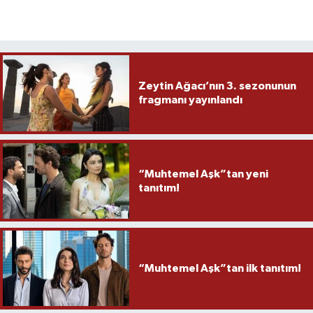
Zeytin Ağacı’nın 3. sezonunun
fragmanı yayınlandı
“Muhtemel Aşk”tan yeni
tanıtım!
“Muhtemel Aşk”tan ilk tanıtım!