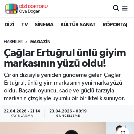
İstanbul Nöbetçi Eczaneler
DİZİ
TV
SİNEMA
KÜLTÜR SANAT
RÖPORTAJ
İstanbul Hava Durumu
HABERLER
MAGAZİN
Çağlar Ertuğrul ünlü giyim
İstanbul Namaz Vakitleri
markasının yüzü oldu!
İstanbul Trafik Yoğunluk Haritası
Çirkin dizisiyle yeniden gündeme gelen Çağlar
Ertuğrul, ünlü giyim markasının yeni marka yüzü
Süper Lig Puan Durumu ve Fikstür
oldu. Başarılı oyuncu, sade ve güçlü tarzıyla
markanın çizgisiyle uyumlu bir birliktelik sunuyor.
Tüm Manşetler
22.04.2026 - 21:14
23.04.2026 - 08:19
Son Dakika Haberleri
YAYINLANMA
GÜNCELLEME
Haber Arşivi