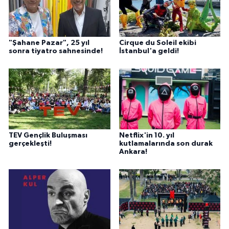
"Şahane Pazar", 25 yıl
Cirque du Soleil ekibi
sonra tiyatro sahnesinde!
İstanbul'a geldi!
TEV Gençlik Buluşması
Netflix'in 10. yıl
gerçekleşti!
kutlamalarında son durak
Ankara!