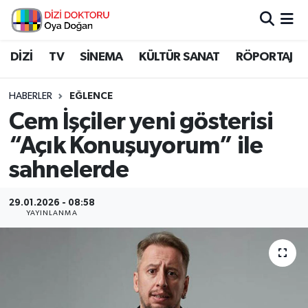
İstanbul Nöbetçi Eczaneler
DİZİ
TV
SİNEMA
KÜLTÜR SANAT
RÖPORTAJ
İstanbul Hava Durumu
HABERLER
EĞLENCE
Cem İşçiler yeni gösterisi
İstanbul Namaz Vakitleri
“Açık Konuşuyorum” ile
İstanbul Trafik Yoğunluk Haritası
sahnelerde
Süper Lig Puan Durumu ve Fikstür
29.01.2026 - 08:58
YAYINLANMA
Tüm Manşetler
Son Dakika Haberleri
Haber Arşivi