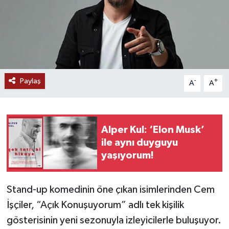
Paylaş
-
+
A
A
Alper Kul: ‘Elon Musk’
ile aynı duyguyu
yaşıyorum!
Stand-up komedinin öne çıkan isimlerinden Cem
İşçiler, “Açık Konuşuyorum” adlı tek kişilik
gösterisinin yeni sezonuyla izleyicilerle buluşuyor.