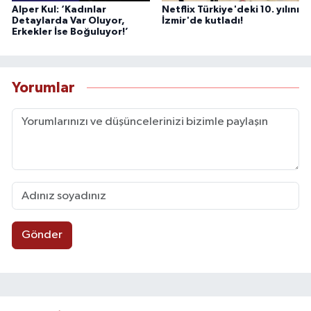
Alper Kul: ‘Kadınlar
Netflix Türkiye'deki 10. yılını
Detaylarda Var Oluyor,
İzmir'de kutladı!
Erkekler İse Boğuluyor!’
Yorumlar
Gönder