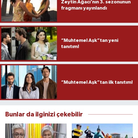
Zeytin Ağacı’nın 3. sezonunun
fragmanı yayınlandı
“Muhtemel Aşk”tan yeni
tanıtım!
“Muhtemel Aşk”tan ilk tanıtım!
Bunlar da ilginizi çekebilir