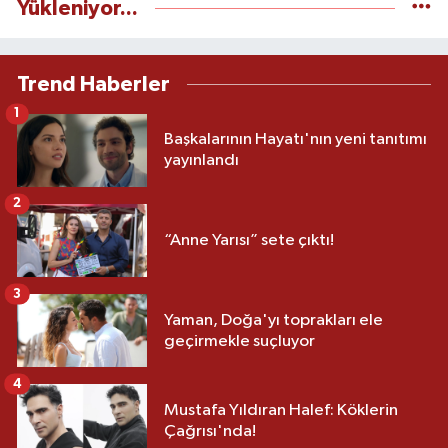
Yükleniyor...
Trend Haberler
1
Başkalarının Hayatı'nın yeni tanıtımı
yayınlandı
2
“Anne Yarısı” sete çıktı!
3
Yaman, Doğa'yı toprakları ele
geçirmekle suçluyor
4
Mustafa Yıldıran Halef: Köklerin
Çağrısı'nda!