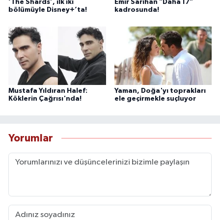
‘The Shards’, ilk iki
Emir Sarıhan "Daha 17"
bölümüyle Disney+’ta!
kadrosunda!
Mustafa Yıldıran Halef:
Yaman, Doğa'yı toprakları
Köklerin Çağrısı'nda!
ele geçirmekle suçluyor
Yorumlar