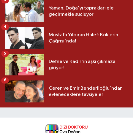
3
Yaman, Doğa'yı toprakları ele
geçirmekle suçluyor
4
Mustafa Yıldıran Halef: Köklerin
Çağrısı'nda!
5
Defne ve Kadir'in aşkı çıkmaza
giriyor!
6
Ceren ve Emir Benderlioğlu'ndan
evleneceklere tavsiyeler