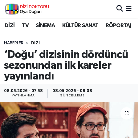
İstanbul Nöbetçi Eczaneler
DİZİ
TV
SİNEMA
KÜLTÜR SANAT
RÖPORTAJ
İstanbul Hava Durumu
HABERLER
DİZİ
‘Doğu’ dizisinin dördüncü
İstanbul Namaz Vakitleri
sezonundan ilk kareler
İstanbul Trafik Yoğunluk Haritası
yayınlandı
Süper Lig Puan Durumu ve Fikstür
08.05.2026 - 07:58
08.05.2026 - 08:08
YAYINLANMA
GÜNCELLEME
Tüm Manşetler
Son Dakika Haberleri
Haber Arşivi