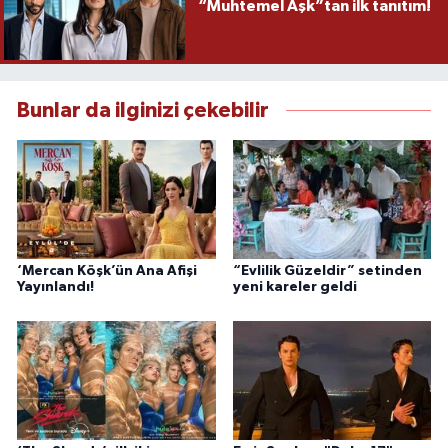
“Muhtemel Aşk”tan ilk tanıtım!
Bunlar da ilginizi çekebilir
‘Mercan Köşk’ün Ana Afişi
“Evlilik Güzeldir” setinden
Yayınlandı!
yeni kareler geldi