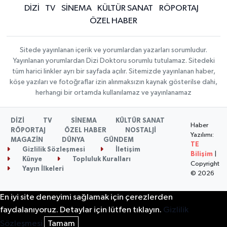
DİZİ
TV
SİNEMA
KÜLTÜR SANAT
RÖPORTAJ
ÖZEL HABER
Sitede yayınlanan içerik ve yorumlardan yazarları sorumludur.
Yayınlanan yorumlardan Dizi Doktoru sorumlu tutulamaz. Sitedeki
tüm harici linkler ayrı bir sayfada açılır. Sitemizde yayınlanan haber,
köşe yazıları ve fotoğraflar izin alınmaksızın kaynak gösterilse dahi,
herhangi bir ortamda kullanılamaz ve yayınlanamaz
DİZİ
TV
SİNEMA
KÜLTÜR SANAT
Haber
RÖPORTAJ
ÖZEL HABER
NOSTALJİ
Yazılımı:
MAGAZİN
DÜNYA
GÜNDEM
TE
Gizlilik Sözleşmesi
İletişim
Bilişim
|
Künye
Topluluk Kuralları
Copyright
Yayın İlkeleri
© 2026
En iyi site deneyimi sağlamak için çerezlerden
faydalanıyoruz. Detaylar için lütfen tıklayın.
Gizlilik
Sözleşmesi
Tamam