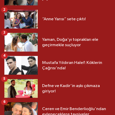
2
“Anne Yarısı” sete çıktı!
3
Yaman, Doğa'yı toprakları ele
geçirmekle suçluyor
4
Mustafa Yıldıran Halef: Köklerin
Çağrısı'nda!
5
Defne ve Kadir'in aşkı çıkmaza
giriyor!
6
Ceren ve Emir Benderlioğlu'ndan
evleneceklere tavsiyeler