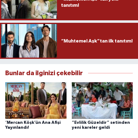
tanıtım!
“Muhtemel Aşk”tan ilk tanıtım!
Bunlar da ilginizi çekebilir
‘Mercan Köşk’ün Ana Afişi
“Evlilik Güzeldir” setinden
Yayınlandı!
yeni kareler geldi