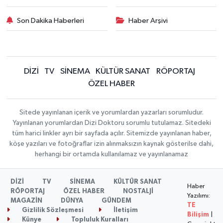
Son Dakika Haberleri
Haber Arşivi
DİZİ
TV
SİNEMA
KÜLTÜR SANAT
RÖPORTAJ
ÖZEL HABER
Sitede yayınlanan içerik ve yorumlardan yazarları sorumludur.
Yayınlanan yorumlardan Dizi Doktoru sorumlu tutulamaz. Sitedeki
tüm harici linkler ayrı bir sayfada açılır. Sitemizde yayınlanan haber,
köşe yazıları ve fotoğraflar izin alınmaksızın kaynak gösterilse dahi,
herhangi bir ortamda kullanılamaz ve yayınlanamaz
DİZİ
TV
SİNEMA
KÜLTÜR SANAT
Haber
RÖPORTAJ
ÖZEL HABER
NOSTALJİ
Yazılımı:
MAGAZİN
DÜNYA
GÜNDEM
TE
Gizlilik Sözleşmesi
İletişim
Bilişim
|
Künye
Topluluk Kuralları