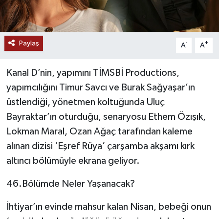
Paylaş
-
+
A
A
Kanal D’nin, yapımını TİMSBİ Productions,
yapımcılığını Timur Savcı ve Burak Sağyaşar’ın
üstlendiği, yönetmen koltuğunda Uluç
Bayraktar’ın oturduğu, senaryosu Ethem Özışık,
Lokman Maral, Ozan Ağaç tarafından kaleme
alınan dizisi ‘Eşref Rüya’ çarşamba akşamı kırk
altıncı bölümüyle ekrana geliyor.
46.Bölümde Neler Yaşanacak?
İhtiyar’ın evinde mahsur kalan Nisan, bebeği onun