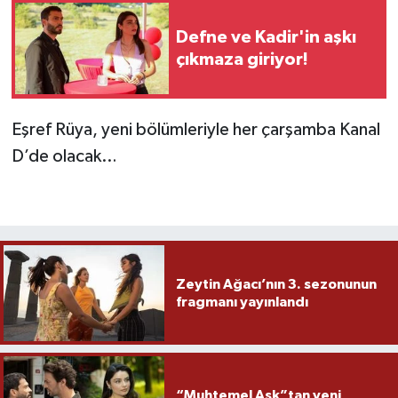
Defne ve Kadir'in aşkı
çıkmaza giriyor!
Eşref Rüya, yeni bölümleriyle her çarşamba Kanal
D’de olacak…
Zeytin Ağacı’nın 3. sezonunun
fragmanı yayınlandı
“Muhtemel Aşk”tan yeni