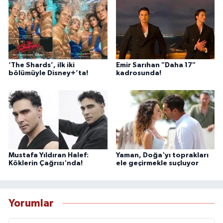
‘The Shards’, ilk iki
Emir Sarıhan "Daha 17"
bölümüyle Disney+’ta!
kadrosunda!
Mustafa Yıldıran Halef:
Yaman, Doğa'yı toprakları
Köklerin Çağrısı'nda!
ele geçirmekle suçluyor
Yorumlar