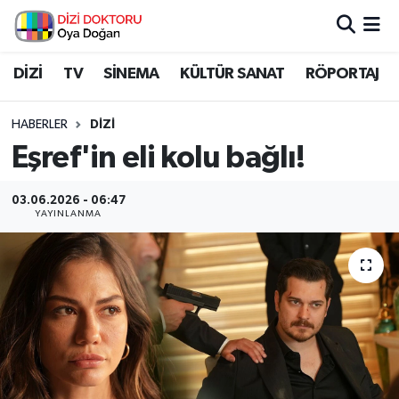
İstanbul Nöbetçi Eczaneler
DİZİ
TV
SİNEMA
KÜLTÜR SANAT
RÖPORTAJ
İstanbul Hava Durumu
HABERLER
DİZİ
Eşref'in eli kolu bağlı!
İstanbul Namaz Vakitleri
03.06.2026 - 06:47
İstanbul Trafik Yoğunluk Haritası
YAYINLANMA
Süper Lig Puan Durumu ve Fikstür
Tüm Manşetler
Son Dakika Haberleri
Haber Arşivi