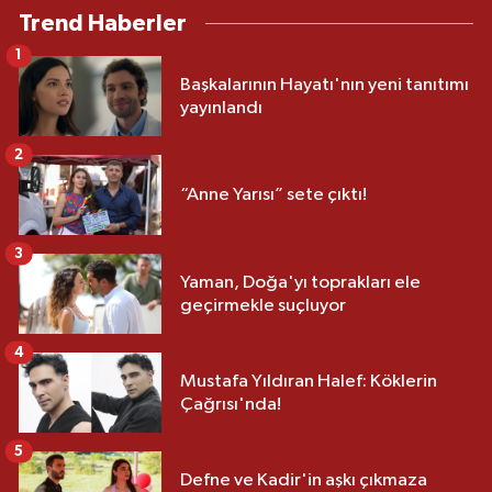
Trend Haberler
1
Başkalarının Hayatı'nın yeni tanıtımı
yayınlandı
2
“Anne Yarısı” sete çıktı!
3
Yaman, Doğa'yı toprakları ele
geçirmekle suçluyor
4
Mustafa Yıldıran Halef: Köklerin
Çağrısı'nda!
5
Defne ve Kadir'in aşkı çıkmaza