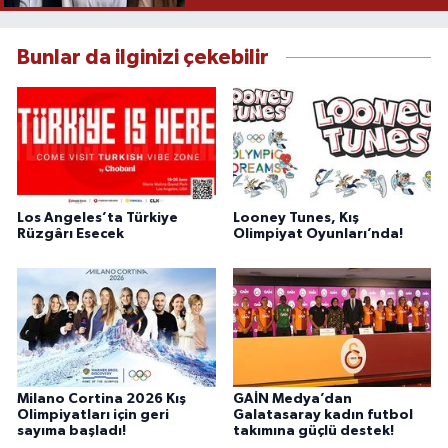
Bunlar da ilginizi çekebilir
Los Angeles’ta Türkiye
Looney Tunes, Kış
Rüzgârı Esecek
Olimpiyat Oyunları’nda!
Milano Cortina 2026 Kış
GAİN Medya’dan
Olimpiyatları için geri
Galatasaray kadın futbol
sayıma başladı!
takımına güçlü destek!