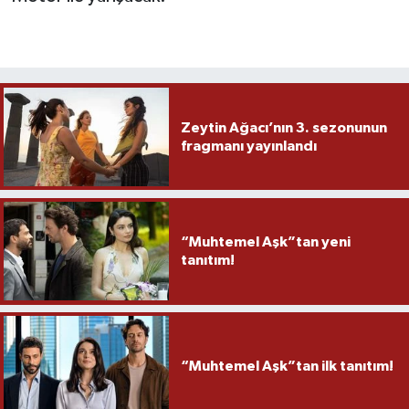
Zeytin Ağacı’nın 3. sezonunun
fragmanı yayınlandı
“Muhtemel Aşk”tan yeni
tanıtım!
“Muhtemel Aşk”tan ilk tanıtım!