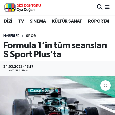
İstanbul Nöbetçi Eczaneler
DİZİ
TV
SİNEMA
KÜLTÜR SANAT
RÖPORTAJ
İstanbul Hava Durumu
HABERLER
SPOR
Formula 1’in tüm seansları
İstanbul Namaz Vakitleri
S Sport Plus’ta
İstanbul Trafik Yoğunluk Haritası
24.03.2021 - 13:17
YAYINLANMA
Süper Lig Puan Durumu ve Fikstür
Tüm Manşetler
Son Dakika Haberleri
Haber Arşivi