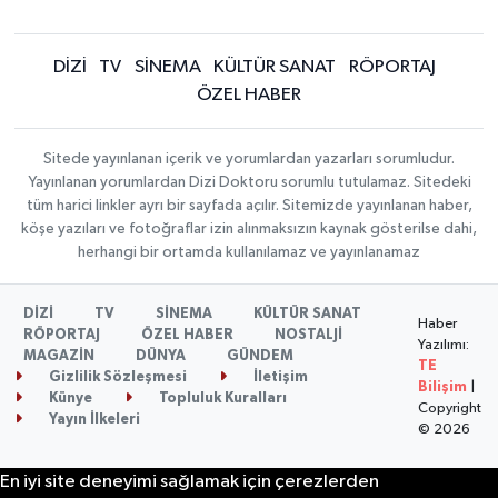
DİZİ
TV
SİNEMA
KÜLTÜR SANAT
RÖPORTAJ
ÖZEL HABER
Sitede yayınlanan içerik ve yorumlardan yazarları sorumludur.
Yayınlanan yorumlardan Dizi Doktoru sorumlu tutulamaz. Sitedeki
tüm harici linkler ayrı bir sayfada açılır. Sitemizde yayınlanan haber,
köşe yazıları ve fotoğraflar izin alınmaksızın kaynak gösterilse dahi,
herhangi bir ortamda kullanılamaz ve yayınlanamaz
DİZİ
TV
SİNEMA
KÜLTÜR SANAT
Haber
RÖPORTAJ
ÖZEL HABER
NOSTALJİ
Yazılımı:
MAGAZİN
DÜNYA
GÜNDEM
TE
Gizlilik Sözleşmesi
İletişim
Bilişim
|
Künye
Topluluk Kuralları
Copyright
Yayın İlkeleri
© 2026
En iyi site deneyimi sağlamak için çerezlerden