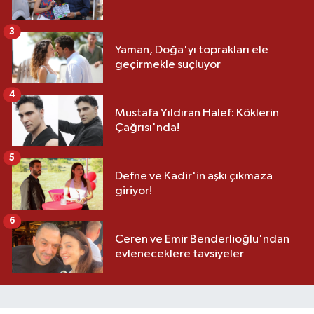
3
Yaman, Doğa'yı toprakları ele
geçirmekle suçluyor
4
Mustafa Yıldıran Halef: Köklerin
Çağrısı'nda!
5
Defne ve Kadir'in aşkı çıkmaza
giriyor!
6
Ceren ve Emir Benderlioğlu'ndan
evleneceklere tavsiyeler