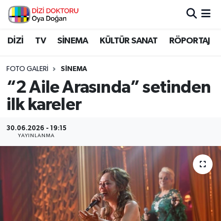
İstanbul Nöbetçi Eczaneler
DİZİ
TV
SİNEMA
KÜLTÜR SANAT
RÖPORTAJ
İstanbul Hava Durumu
FOTO GALERI
SINEMA
“2 Aile Arasında” setinden
İstanbul Namaz Vakitleri
ilk kareler
İstanbul Trafik Yoğunluk Haritası
30.06.2026 - 19:15
YAYINLANMA
Süper Lig Puan Durumu ve Fikstür
Tüm Manşetler
Son Dakika Haberleri
Haber Arşivi