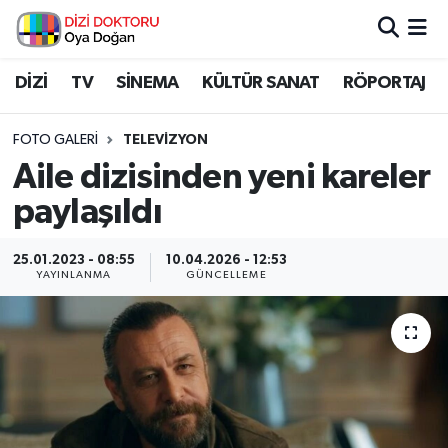
İstanbul Nöbetçi Eczaneler
DİZİ
TV
SİNEMA
KÜLTÜR SANAT
RÖPORTAJ
İstanbul Hava Durumu
FOTO GALERI
TELEVIZYON
Aile dizisinden yeni kareler
İstanbul Namaz Vakitleri
paylaşıldı
İstanbul Trafik Yoğunluk Haritası
25.01.2023 - 08:55
10.04.2026 - 12:53
YAYINLANMA
GÜNCELLEME
Süper Lig Puan Durumu ve Fikstür
Tüm Manşetler
Son Dakika Haberleri
Haber Arşivi