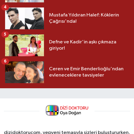
4
Mustafa Yıldıran Halef: Köklerin
Çağrısı'nda!
5
Defne ve Kadir'in aşkı çıkmaza
giriyor!
6
Ceren ve Emir Benderlioğlu'ndan
evleneceklere tavsiyeler
dizidoktorucom, yepyeni temasıyla sizleri buluştururken,