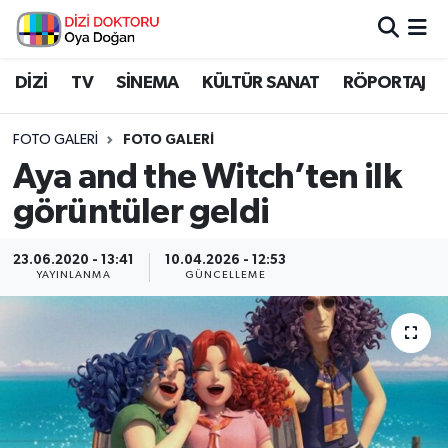
İstanbul Nöbetçi Eczaneler
DİZİ
TV
SİNEMA
KÜLTÜR SANAT
RÖPORTAJ
İstanbul Hava Durumu
FOTO GALERI
FOTO GALERİ
Aya and the Witch’ten ilk
İstanbul Namaz Vakitleri
görüntüler geldi
İstanbul Trafik Yoğunluk Haritası
23.06.2020 - 13:41
10.04.2026 - 12:53
YAYINLANMA
GÜNCELLEME
Süper Lig Puan Durumu ve Fikstür
Tüm Manşetler
Son Dakika Haberleri
Haber Arşivi