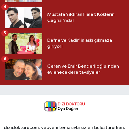
4
Mustafa Yıldıran Halef: Köklerin
Çağrısı'nda!
5
Defne ve Kadir'in aşkı çıkmaza
giriyor!
6
Ceren ve Emir Benderlioğlu'ndan
evleneceklere tavsiyeler
dizidoktorucom, yepyeni temasıyla sizleri buluştururken,