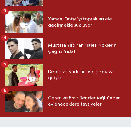
3
Yaman, Doğa'yı toprakları ele
geçirmekle suçluyor
4
Mustafa Yıldıran Halef: Köklerin
Çağrısı'nda!
5
Defne ve Kadir'in aşkı çıkmaza
giriyor!
6
Ceren ve Emir Benderlioğlu'ndan
evleneceklere tavsiyeler