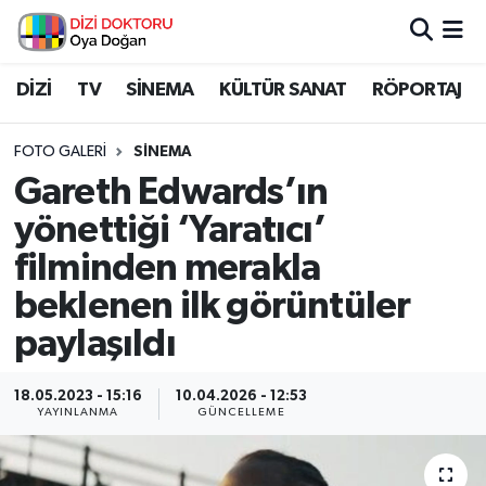
İstanbul Nöbetçi Eczaneler
DİZİ
TV
SİNEMA
KÜLTÜR SANAT
RÖPORTAJ
İstanbul Hava Durumu
FOTO GALERI
SINEMA
Gareth Edwards’ın
İstanbul Namaz Vakitleri
yönettiği ‘Yaratıcı’
İstanbul Trafik Yoğunluk Haritası
filminden merakla
beklenen ilk görüntüler
Süper Lig Puan Durumu ve Fikstür
paylaşıldı
Tüm Manşetler
18.05.2023 - 15:16
10.04.2026 - 12:53
Son Dakika Haberleri
YAYINLANMA
GÜNCELLEME
Haber Arşivi