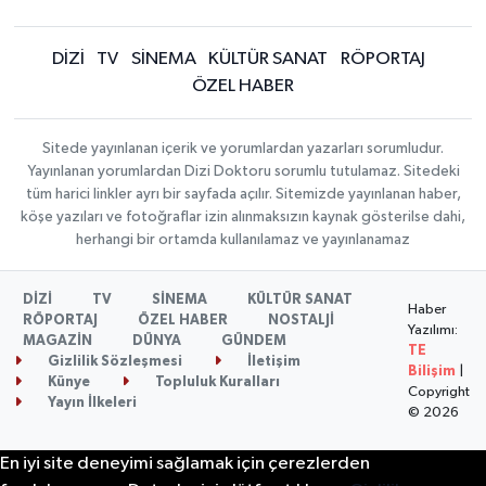
DİZİ
TV
SİNEMA
KÜLTÜR SANAT
RÖPORTAJ
ÖZEL HABER
Sitede yayınlanan içerik ve yorumlardan yazarları sorumludur.
Yayınlanan yorumlardan Dizi Doktoru sorumlu tutulamaz. Sitedeki
tüm harici linkler ayrı bir sayfada açılır. Sitemizde yayınlanan haber,
köşe yazıları ve fotoğraflar izin alınmaksızın kaynak gösterilse dahi,
herhangi bir ortamda kullanılamaz ve yayınlanamaz
DİZİ
TV
SİNEMA
KÜLTÜR SANAT
Haber
RÖPORTAJ
ÖZEL HABER
NOSTALJİ
Yazılımı:
MAGAZİN
DÜNYA
GÜNDEM
TE
Gizlilik Sözleşmesi
İletişim
Bilişim
|
Künye
Topluluk Kuralları
Copyright
Yayın İlkeleri
© 2026
En iyi site deneyimi sağlamak için çerezlerden