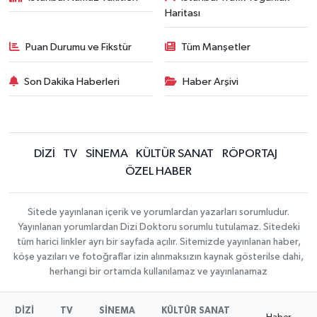
Haritası
Puan Durumu ve Fikstür
Tüm Manşetler
Son Dakika Haberleri
Haber Arşivi
DİZİ
TV
SİNEMA
KÜLTÜR SANAT
RÖPORTAJ
ÖZEL HABER
Sitede yayınlanan içerik ve yorumlardan yazarları sorumludur.
Yayınlanan yorumlardan Dizi Doktoru sorumlu tutulamaz. Sitedeki
tüm harici linkler ayrı bir sayfada açılır. Sitemizde yayınlanan haber,
köşe yazıları ve fotoğraflar izin alınmaksızın kaynak gösterilse dahi,
herhangi bir ortamda kullanılamaz ve yayınlanamaz
DİZİ
TV
SİNEMA
KÜLTÜR SANAT