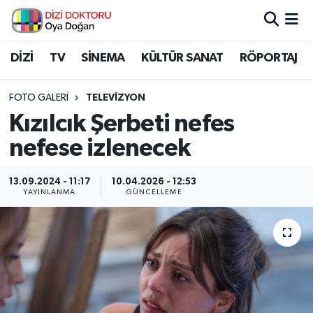
İstanbul Nöbetçi Eczaneler
DİZİ
TV
SİNEMA
KÜLTÜR SANAT
RÖPORTAJ
İstanbul Hava Durumu
FOTO GALERI
TELEVIZYON
Kızılcık Şerbeti nefes
İstanbul Namaz Vakitleri
nefese izlenecek
İstanbul Trafik Yoğunluk Haritası
13.09.2024 - 11:17
10.04.2026 - 12:53
YAYINLANMA
GÜNCELLEME
Süper Lig Puan Durumu ve Fikstür
Tüm Manşetler
Son Dakika Haberleri
Haber Arşivi