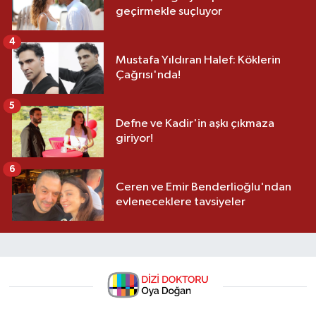
geçirmekle suçluyor
4
Mustafa Yıldıran Halef: Köklerin
Çağrısı'nda!
5
Defne ve Kadir'in aşkı çıkmaza
giriyor!
6
Ceren ve Emir Benderlioğlu'ndan
evleneceklere tavsiyeler