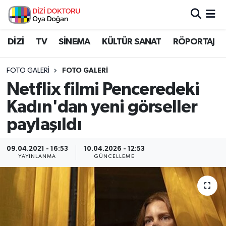
İstanbul Nöbetçi Eczaneler
DİZİ
TV
SİNEMA
KÜLTÜR SANAT
RÖPORTAJ
İstanbul Hava Durumu
FOTO GALERI
FOTO GALERİ
Netflix filmi Penceredeki
İstanbul Namaz Vakitleri
Kadın'dan yeni görseller
İstanbul Trafik Yoğunluk Haritası
paylaşıldı
Süper Lig Puan Durumu ve Fikstür
09.04.2021 - 16:53
10.04.2026 - 12:53
YAYINLANMA
GÜNCELLEME
Tüm Manşetler
Son Dakika Haberleri
Haber Arşivi