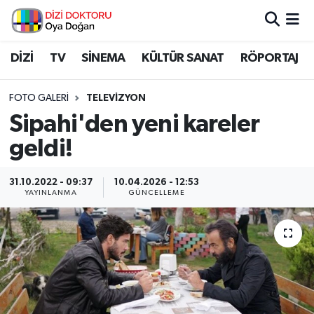
İstanbul Nöbetçi Eczaneler
DİZİ
TV
SİNEMA
KÜLTÜR SANAT
RÖPORTAJ
İstanbul Hava Durumu
FOTO GALERI
TELEVIZYON
Sipahi'den yeni kareler
İstanbul Namaz Vakitleri
geldi!
İstanbul Trafik Yoğunluk Haritası
31.10.2022 - 09:37
10.04.2026 - 12:53
YAYINLANMA
GÜNCELLEME
Süper Lig Puan Durumu ve Fikstür
Tüm Manşetler
Son Dakika Haberleri
Haber Arşivi