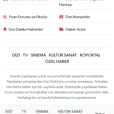
Haritası
Puan Durumu ve Fikstür
Tüm Manşetler
Son Dakika Haberleri
Haber Arşivi
DİZİ
TV
SİNEMA
KÜLTÜR SANAT
RÖPORTAJ
ÖZEL HABER
Sitede yayınlanan içerik ve yorumlardan yazarları sorumludur.
Yayınlanan yorumlardan Dizi Doktoru sorumlu tutulamaz. Sitedeki
tüm harici linkler ayrı bir sayfada açılır. Sitemizde yayınlanan haber,
köşe yazıları ve fotoğraflar izin alınmaksızın kaynak gösterilse dahi,
herhangi bir ortamda kullanılamaz ve yayınlanamaz
DİZİ
TV
SİNEMA
KÜLTÜR SANAT