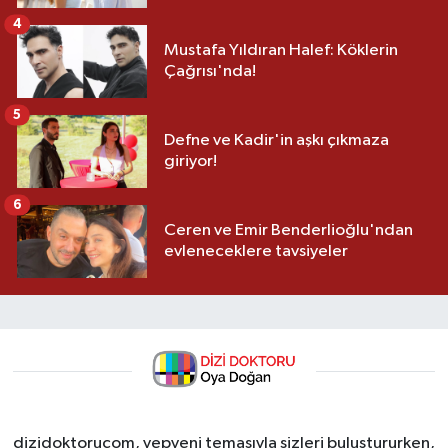
4
Mustafa Yıldıran Halef: Köklerin
Çağrısı'nda!
5
Defne ve Kadir'in aşkı çıkmaza
giriyor!
6
Ceren ve Emir Benderlioğlu'ndan
evleneceklere tavsiyeler
dizidoktorucom, yepyeni temasıyla sizleri buluştururken,