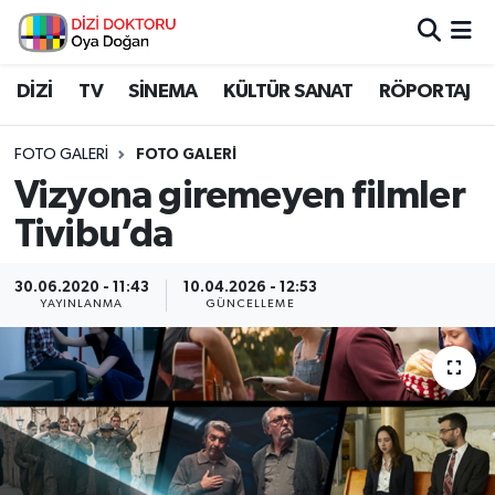
İstanbul Nöbetçi Eczaneler
DİZİ
TV
SİNEMA
KÜLTÜR SANAT
RÖPORTAJ
İstanbul Hava Durumu
FOTO GALERI
FOTO GALERİ
Vizyona giremeyen filmler
İstanbul Namaz Vakitleri
Tivibu’da
İstanbul Trafik Yoğunluk Haritası
30.06.2020 - 11:43
10.04.2026 - 12:53
YAYINLANMA
GÜNCELLEME
Süper Lig Puan Durumu ve Fikstür
Tüm Manşetler
Son Dakika Haberleri
Haber Arşivi