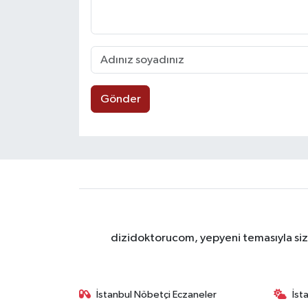
Gönder
dizidoktorucom, yepyeni temasıyla sizle
İstanbul Nöbetçi Eczaneler
İst