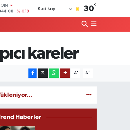
°
COIN
30
Kadıköy
944,08
%-0.18
LAR
7436
%0.18
RO
2510
%0.32
RLİN
4811
%0.38
pıcı kareler
M ALTIN
0.55
%0.03
T100
779
%-14
-
+
A
A
ükleniyor...
Trend Haberler