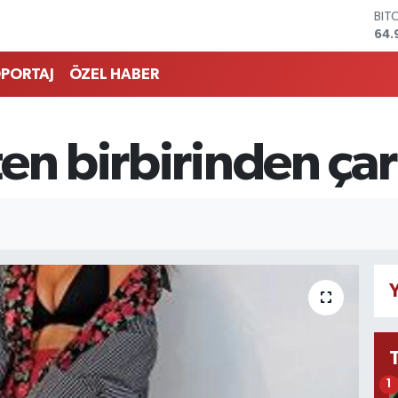
BIT
64.
DO
47,
PORTAJ
ÖZEL HABER
EU
55,
STE
64,
en birbirinden çar
GRA
666
BİS
13.
Y
1