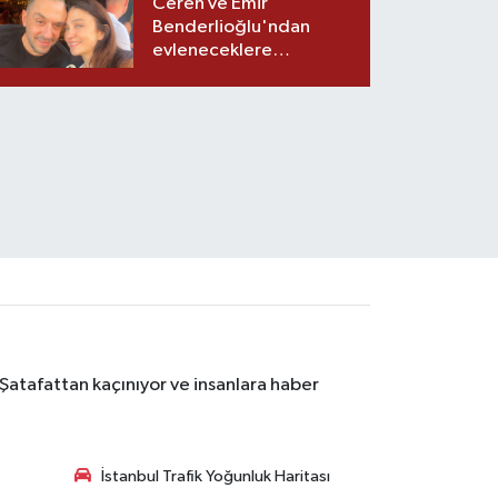
Ceren ve Emir
Benderlioğlu'ndan
evleneceklere
tavsiyeler
 Şatafattan kaçınıyor ve insanlara haber
İstanbul Trafik Yoğunluk Haritası