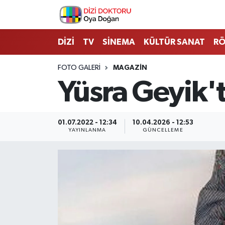
İstanbul Nöbetçi Eczaneler
DİZİ
TV
SİNEMA
KÜLTÜR SANAT
RÖ
İstanbul Hava Durumu
FOTO GALERI
MAGAZIN
Yüsra Geyik't
İstanbul Namaz Vakitleri
İstanbul Trafik Yoğunluk Haritası
01.07.2022 - 12:34
10.04.2026 - 12:53
YAYINLANMA
GÜNCELLEME
Süper Lig Puan Durumu ve Fikstür
Tüm Manşetler
Son Dakika Haberleri
Haber Arşivi