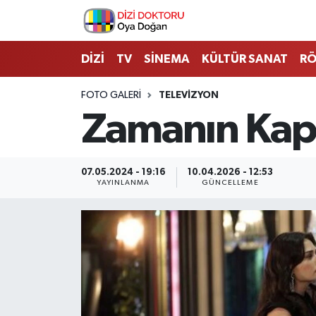
İstanbul Nöbetçi Eczaneler
DİZİ
TV
SİNEMA
KÜLTÜR SANAT
RÖ
İstanbul Hava Durumu
FOTO GALERI
TELEVIZYON
Zamanın Kapıl
İstanbul Namaz Vakitleri
İstanbul Trafik Yoğunluk Haritası
07.05.2024 - 19:16
10.04.2026 - 12:53
YAYINLANMA
GÜNCELLEME
Süper Lig Puan Durumu ve Fikstür
Tüm Manşetler
Son Dakika Haberleri
Haber Arşivi