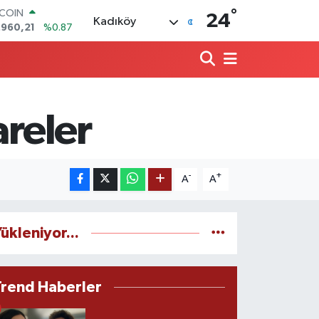
°
TCOIN
24
Kadıköy
.960,21
%0.87
LAR
,7436
%0.18
RO
,2510
%0.32
ERLİN
,4811
%0.38
areler
AM ALTIN
60.55
%0.03
ST100
.779
%-14
-
+
A
A
ükleniyor...
Trend Haberler