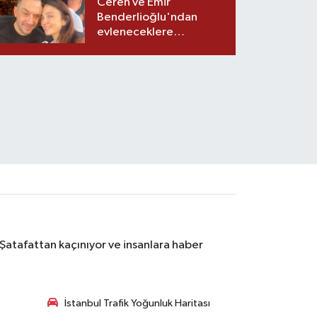
Ceren ve Emir
Benderlioğlu'ndan
evleneceklere
tavsiyeler
 Şatafattan kaçınıyor ve insanlara haber
İstanbul Trafik Yoğunluk Haritası