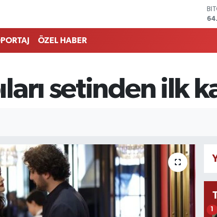
BI
64
DO
47
PORTAJ
ÖZEL HABER
EU
55
ST
64
arı setinden ilk k
GR
66
Bİ
13
Y
1