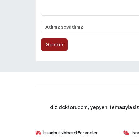
Gönder
dizidoktorucom, yepyeni temasıyla sizle
İstanbul Nöbetçi Eczaneler
İst