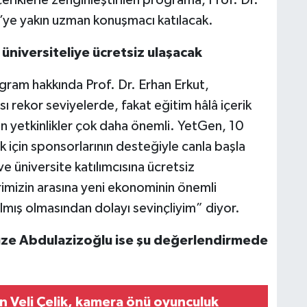
ye yakın uzman konuşmacı katılacak.
e üniversiteliye ücretsiz ulaşacak
ram hakkında Prof. Dr. Erhan Erkut,
ı rekor seviyelerde, fakat eğitim hâlâ içerik
in yetkinlikler çok daha önemli. YetGen, 10
k için sponsorlarının desteğiyle canla başla
 ve üniversite katılımcısına ücretsiz
rimizin arasına yeni ekonominin önemli
ılmış olmasından dolayı sevinçliyim” diyor.
ruze Abdulazizoğlu ise şu değerlendirmede
 Veli Çelik, kamera önü oyunculuk