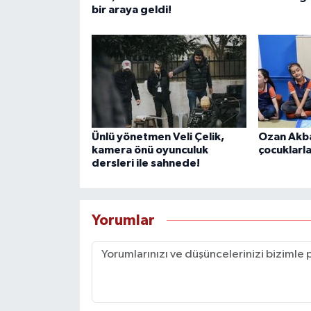
bir araya geldi!
Ünlü yönetmen Veli Çelik,
Ozan Akb
kamera önü oyunculuk
çocuklarla
dersleri ile sahnede!
Yorumlar