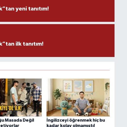
”tan yeni tanıtım!
tan ilk tanıtım!
ğu Masada Değil
İngilizceyi öğrenmek hiç bu
etiyorlar
kadar kolay olmamıştı!