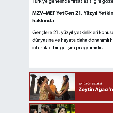
Türkiye genelinde fırsat eşitliğini göz
MZV–MEF YetGen 21. Yüzyıl Yetkinl
hakkında
Gençlere 21. yüzyıl yetkinlikleri konus
dünyasına ve hayata daha donanımlı h
interaktif bir gelişim programıdır.
EDITÖRÜN SEÇTIĞI
Zeytin Ağacı’n