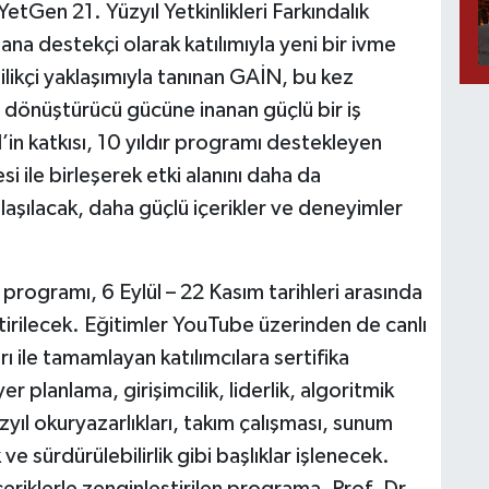
en 21. Yüzyıl Yetkinlikleri Farkındalık
ana destekçi olarak katılımıyla yeni bir ivme
nilikçi yaklaşımıyla tanınan GAİN, bu kez
n dönüştürücü gücüne inanan güçlü bir iş
’in katkısı, 10 yıldır programı destekleyen
 ile birleşerek etki alanını daha da
şılacak, daha güçlü içerikler ve deneyimler
rogramı, 6 Eylül – 22 Kasım tarihleri arasında
tirilecek. Eğitimler YouTube üzerinden de canlı
 ile tamamlayan katılımcılara sertifika
r planlama, girişimcilik, liderlik, algoritmik
ıl okuryazarlıkları, takım çalışması, sunum
 ve sürdürülebilirlik gibi başlıklar işlenecek.
içeriklerle zenginleştirilen programa, Prof. Dr.