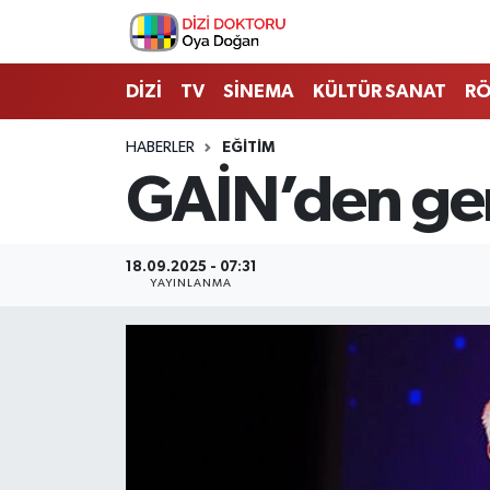
İstanbul Nöbetçi Eczaneler
DİZİ
TV
SİNEMA
KÜLTÜR SANAT
RÖ
İstanbul Hava Durumu
HABERLER
EĞİTİM
GAİN’den gen
İstanbul Namaz Vakitleri
İstanbul Trafik Yoğunluk Haritası
18.09.2025 - 07:31
YAYINLANMA
Süper Lig Puan Durumu ve Fikstür
Tüm Manşetler
Son Dakika Haberleri
Haber Arşivi