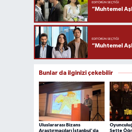
EDITÖRÜN SEÇTIĞI
“Muhtemel Aşk
EDITÖRÜN SEÇTIĞI
“Muhtemel Aşk”
Bunlar da ilginizi çekebilir
Uluslararası Bizans
Oyunculu
Araştırmacıları İstanbul'da
Sette Öğr