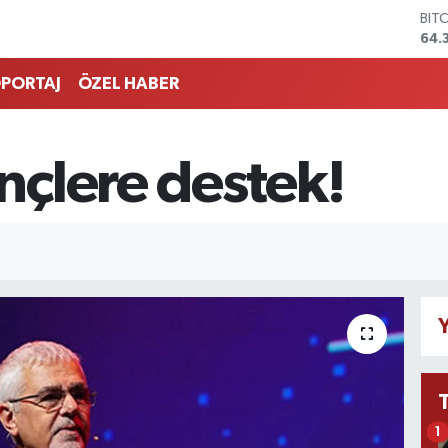
BIT
64.
DO
47,
PORTAJ
ÖZEL HABER
EU
55,
STE
64,
çlere destek!
GRA
657
BİS
13.
Y
1