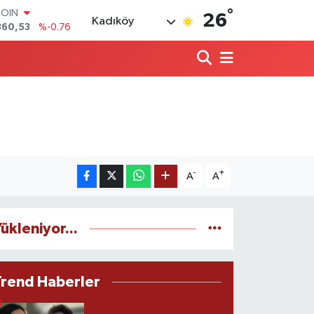
°
COIN
26
Kadıköy
360,53
%-0.76
LAR
7143
%0.16
RO
0317
%-0.02
RLİN
2463
%0.07
M ALTIN
4.81
%1.44
T100
887
%64
-
+
A
A
ükleniyor...
Trend Haberler