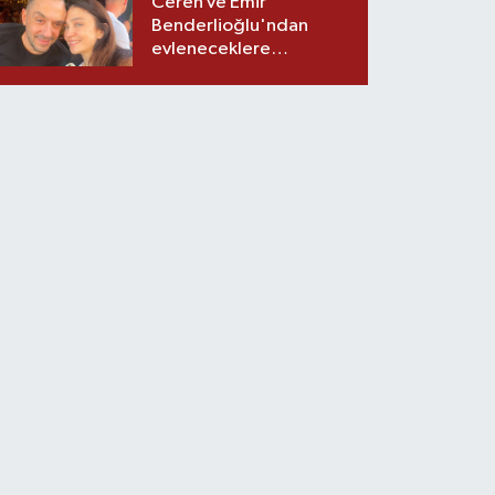
Ceren ve Emir
Benderlioğlu'ndan
evleneceklere
tavsiyeler