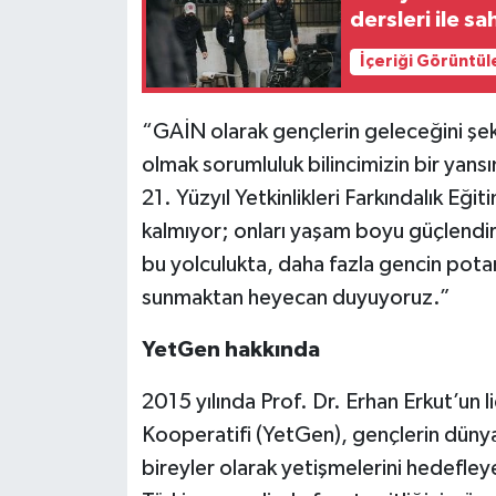
dersleri ile s
İçeriği Görüntül
“GAİN olarak gençlerin geleceğini şekil
olmak sorumluluk bilincimizin bir yansı
21. Yüzyıl Yetkinlikleri Farkındalık Eğ
kalmıyor; onları yaşam boyu güçlendir
bu yolculukta, daha fazla gencin potan
sunmaktan heyecan duyuyoruz.”
YetGen hakkında
2015 yılında Prof. Dr. Erhan Erkut’un l
Kooperatifi (YetGen), gençlerin dünya
bireyler olarak yetişmelerini hedefley