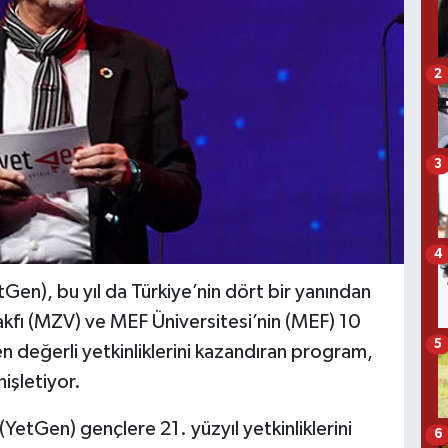
2
3
4
Gen), bu yıl da Türkiye’nin dört bir yanından
kfı (MZV) ve MEF Üniversitesi’nin (MEF) 10
5
 en değerli yetkinliklerini kazandıran program,
nişletiyor.
YetGen) gençlere 21. yüzyıl yetkinliklerini
6