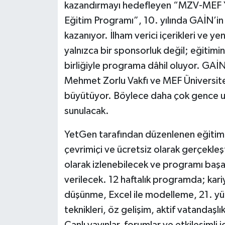
kazandırmayı hedefleyen “MZV-MEF YetG
Eğitim Programı”, 10. yılında GAİN’in 
kazanıyor. İlham verici içerikleri ve ye
yalnızca bir sponsorluk değil; eğitimi
birliğiyle programa dâhil oluyor. GAİN
Mehmet Zorlu Vakfı ve MEF Üniversitesi
büyütüyor. Böylece daha çok gence ula
sunulacak.
YetGen tarafından düzenlenen eğitim p
çevrimiçi ve ücretsiz olarak gerçekleş
olarak izlenebilecek ve programı başarı
verilecek. 12 haftalık programda; kariye
düşünme, Excel ile modelleme, 21. yüzy
teknikleri, öz gelişim, aktif vatandaşlık
Canlı yayınlar, forumlar ve etkileşimli 