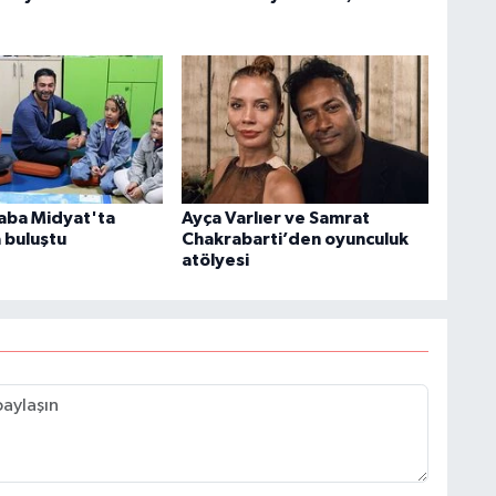
aba Midyat'ta
Ayça Varlıer ve Samrat
 buluştu
Chakrabarti’den oyunculuk
atölyesi