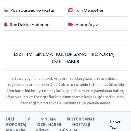
Puan Durumu ve Fikstür
Tüm Manşetler
Son Dakika Haberleri
Haber Arşivi
DİZİ
TV
SİNEMA
KÜLTÜR SANAT
RÖPORTAJ
ÖZEL HABER
Sitede yayınlanan içerik ve yorumlardan yazarları sorumludur.
Yayınlanan yorumlardan Dizi Doktoru sorumlu tutulamaz. Sitedeki
tüm harici linkler ayrı bir sayfada açılır. Sitemizde yayınlanan haber,
köşe yazıları ve fotoğraflar izin alınmaksızın kaynak gösterilse dahi,
herhangi bir ortamda kullanılamaz ve yayınlanamaz
DİZİ
TV
SİNEMA
KÜLTÜR SANAT
Haber
RÖPORTAJ
ÖZEL HABER
NOSTALJİ
Yazılımı:
MAGAZİN
DÜNYA
GÜNDEM