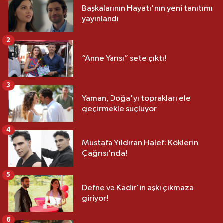
Başkalarının Hayatı'nın yeni tanıtımı
yayınlandı
2
“Anne Yarısı” sete çıktı!
3
Yaman, Doğa'yı toprakları ele
geçirmekle suçluyor
4
Mustafa Yıldıran Halef: Köklerin
Çağrısı'nda!
5
Defne ve Kadir'in aşkı çıkmaza
giriyor!
6