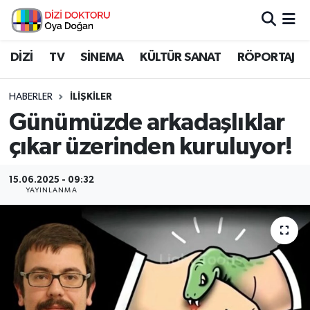
İstanbul Nöbetçi Eczaneler
DİZİ
TV
SİNEMA
KÜLTÜR SANAT
RÖPORTAJ
İstanbul Hava Durumu
HABERLER
İLİŞKİLER
Günümüzde arkadaşlıklar
İstanbul Namaz Vakitleri
çıkar üzerinden kuruluyor!
İstanbul Trafik Yoğunluk Haritası
15.06.2025 - 09:32
YAYINLANMA
Süper Lig Puan Durumu ve Fikstür
Tüm Manşetler
Son Dakika Haberleri
Haber Arşivi