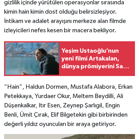
gizlilik içinde yürütülen operasyonlar sırasında
kimin hain kimin dost olduğu belirsizleşiyor.
İntikam ve adalet arayışını merkeze alan filmde
izleyicileri nefes kesen bir macera bekliyor.
Yeşim Ustaoğlu’nun
yeni filmi Artakalan,
dünya prömiyerini San
Sebastián'da yapıyor
“Hain”, Haldun Dormen, Mustafa Alabora, Erkan
Petekkaya, Yurdaer Okur, Meltem Beydilli, Ali
Düşenkalkar, Itır Esen, Zeynep Şarlıgil, Engin
Benli, Ümit Çırak, Elif Bilgetekin gibi birbirinden
değerli yıldız oyuncuları bir araya getiriyor.