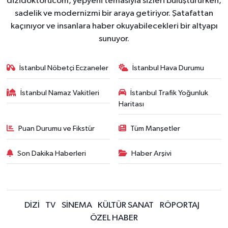
dizidoktorucom, yepyeni temasıyla sizleri buluştururken,
sadelik ve modernizmi bir araya getiriyor. Şatafattan
kaçınıyor ve insanlara haber okuyabilecekleri bir altyapı
sunuyor.
İstanbul Nöbetçi Eczaneler
İstanbul Hava Durumu
İstanbul Namaz Vakitleri
İstanbul Trafik Yoğunluk
Haritası
Puan Durumu ve Fikstür
Tüm Manşetler
Son Dakika Haberleri
Haber Arşivi
DİZİ
TV
SİNEMA
KÜLTÜR SANAT
RÖPORTAJ
ÖZEL HABER