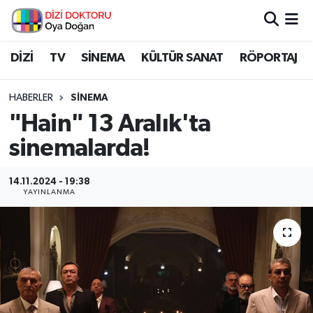
İstanbul Nöbetçi Eczaneler
DİZİ
TV
SİNEMA
KÜLTÜR SANAT
RÖPORTAJ
İstanbul Hava Durumu
HABERLER
SİNEMA
"Hain" 13 Aralık'ta
İstanbul Namaz Vakitleri
sinemalarda!
İstanbul Trafik Yoğunluk Haritası
14.11.2024 - 19:38
YAYINLANMA
Süper Lig Puan Durumu ve Fikstür
Tüm Manşetler
Son Dakika Haberleri
Haber Arşivi