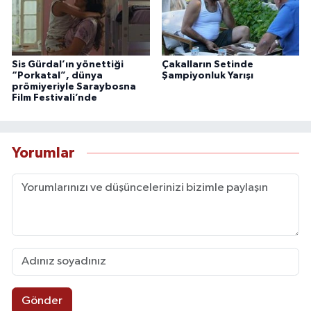
Sis Gürdal’ın yönettiği
Çakalların Setinde
“Porkatal”, dünya
Şampiyonluk Yarışı
prömiyeriyle Saraybosna
Film Festivali’nde
Yorumlar
Gönder