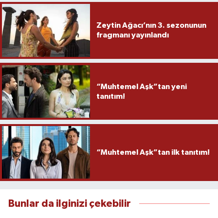
Zeytin Ağacı’nın 3. sezonunun
fragmanı yayınlandı
“Muhtemel Aşk”tan yeni
tanıtım!
“Muhtemel Aşk”tan ilk tanıtım!
Bunlar da ilginizi çekebilir