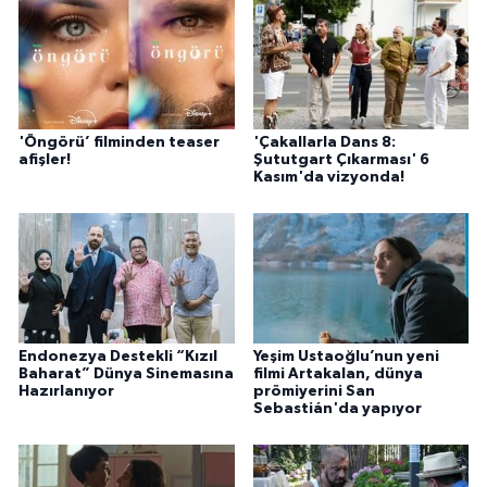
'Öngörü’ filminden teaser
'Çakallarla Dans 8:
afişler!
Şututgart Çıkarması' 6
Kasım'da vizyonda!
Endonezya Destekli “Kızıl
Yeşim Ustaoğlu’nun yeni
Baharat” Dünya Sinemasına
filmi Artakalan, dünya
Hazırlanıyor
prömiyerini San
Sebastián'da yapıyor