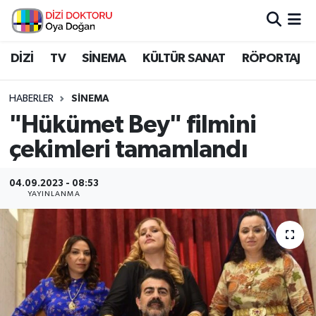
İstanbul Nöbetçi Eczaneler
DİZİ
TV
SİNEMA
KÜLTÜR SANAT
RÖPORTAJ
İstanbul Hava Durumu
HABERLER
SİNEMA
"Hükümet Bey" filmini
İstanbul Namaz Vakitleri
çekimleri tamamlandı
İstanbul Trafik Yoğunluk Haritası
04.09.2023 - 08:53
YAYINLANMA
Süper Lig Puan Durumu ve Fikstür
Tüm Manşetler
Son Dakika Haberleri
Haber Arşivi