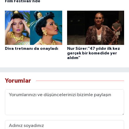
Film Festivali’nde
Diva tretmanı da onayladı
Nur Sürer:"47 yıldır ilk kez
gerçek bir komedide yer
aldım"
Yorumlar