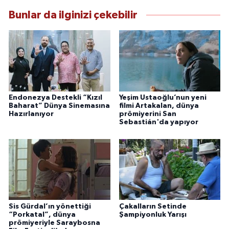
Bunlar da ilginizi çekebilir
Endonezya Destekli “Kızıl
Yeşim Ustaoğlu’nun yeni
Baharat” Dünya Sinemasına
filmi Artakalan, dünya
Hazırlanıyor
prömiyerini San
Sebastián'da yapıyor
Sis Gürdal’ın yönettiği
Çakalların Setinde
“Porkatal”, dünya
Şampiyonluk Yarışı
prömiyeriyle Saraybosna