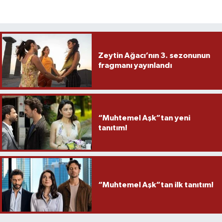
Zeytin Ağacı’nın 3. sezonunun
fragmanı yayınlandı
“Muhtemel Aşk”tan yeni
tanıtım!
“Muhtemel Aşk”tan ilk tanıtım!