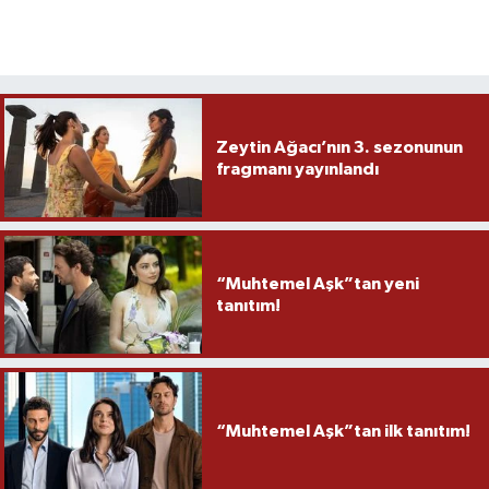
Zeytin Ağacı’nın 3. sezonunun
fragmanı yayınlandı
“Muhtemel Aşk”tan yeni
tanıtım!
“Muhtemel Aşk”tan ilk tanıtım!