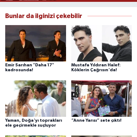
Bunlar da ilginizi çekebilir
Emir Sarıhan "Daha 17"
Mustafa Yıldıran Halef:
kadrosunda!
Köklerin Çağrısın'da!
Yaman, Doğa'yı toprakları
“Anne Yarısı” sete çıktı!
ele geçirmekle suçluyor