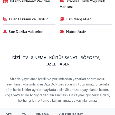
İstanbul Namaz Vakitleri
İstanbul Trafik Yoğunluk
Haritası
Puan Durumu ve Fikstür
Tüm Manşetler
Son Dakika Haberleri
Haber Arşivi
DİZİ
TV
SİNEMA
KÜLTÜR SANAT
RÖPORTAJ
ÖZEL HABER
Sitede yayınlanan içerik ve yorumlardan yazarları sorumludur.
Yayınlanan yorumlardan Dizi Doktoru sorumlu tutulamaz. Sitedeki
tüm harici linkler ayrı bir sayfada açılır. Sitemizde yayınlanan haber,
köşe yazıları ve fotoğraflar izin alınmaksızın kaynak gösterilse dahi,
herhangi bir ortamda kullanılamaz ve yayınlanamaz
DİZİ
TV
SİNEMA
KÜLTÜR SANAT