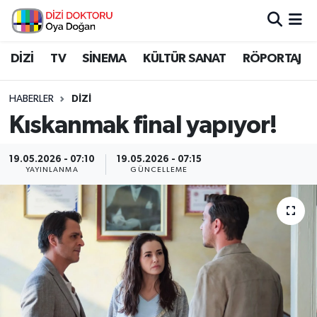
İstanbul Nöbetçi Eczaneler
DİZİ
TV
SİNEMA
KÜLTÜR SANAT
RÖPORTAJ
İstanbul Hava Durumu
HABERLER
DİZİ
Kıskanmak final yapıyor!
İstanbul Namaz Vakitleri
19.05.2026 - 07:10
19.05.2026 - 07:15
İstanbul Trafik Yoğunluk Haritası
YAYINLANMA
GÜNCELLEME
Süper Lig Puan Durumu ve Fikstür
Tüm Manşetler
Son Dakika Haberleri
Haber Arşivi