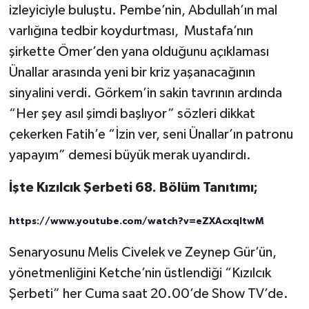
izleyiciyle buluştu. Pembe’nin, Abdullah’ın mal
varlığına tedbir koydurtması, Mustafa’nın
şirkette Ömer’den yana olduğunu açıklaması
Ünallar arasında yeni bir kriz yaşanacağının
sinyalini verdi. Görkem’in sakin tavrının ardında
“Her şey asıl şimdi başlıyor” sözleri dikkat
çekerken Fatih’e “İzin ver, seni Ünallar’ın patronu
yapayım” demesi büyük merak uyandırdı.
İşte Kızılcık Şerbeti 68. Bölüm Tanıtımı;
https://www.youtube.com/watch?v=eZXAcxqItwM
Senaryosunu Melis Civelek ve Zeynep Gür’ün,
yönetmenliğini Ketche’nin üstlendiği “Kızılcık
Şerbeti” her Cuma saat 20.00’de Show TV’de.