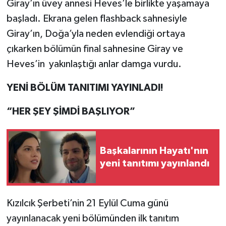
Giray’ın üvey annesi Heves’le birlikte yaşamaya
başladı. Ekrana gelen flashback sahnesiyle
Giray’ın, Doğa’yla neden evlendiği ortaya
çıkarken bölümün final sahnesine Giray ve
Heves’in yakınlaştığı anlar damga vurdu.
YENİ BÖLÜM TANITIMI YAYINLADI!
“HER ŞEY ŞİMDİ BAŞLIYOR”
Başkalarının Hayatı'nın
yeni tanıtımı yayınlandı
Kızılcık Şerbeti’nin 21 Eylül Cuma günü
yayınlanacak yeni bölümünden ilk tanıtım