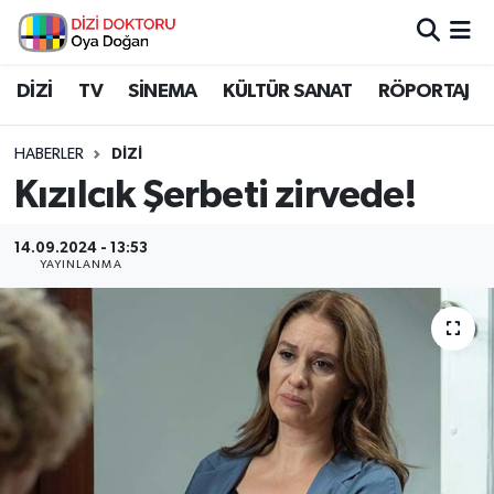
İstanbul Nöbetçi Eczaneler
DİZİ
TV
SİNEMA
KÜLTÜR SANAT
RÖPORTAJ
İstanbul Hava Durumu
HABERLER
DİZİ
Kızılcık Şerbeti zirvede!
İstanbul Namaz Vakitleri
14.09.2024 - 13:53
İstanbul Trafik Yoğunluk Haritası
YAYINLANMA
Süper Lig Puan Durumu ve Fikstür
Tüm Manşetler
Son Dakika Haberleri
Haber Arşivi