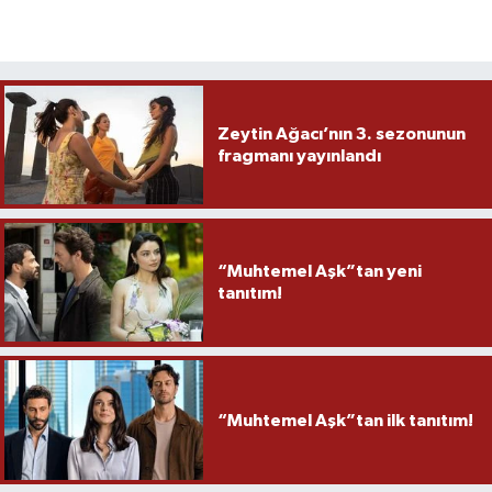
Zeytin Ağacı’nın 3. sezonunun
fragmanı yayınlandı
“Muhtemel Aşk”tan yeni
tanıtım!
“Muhtemel Aşk”tan ilk tanıtım!