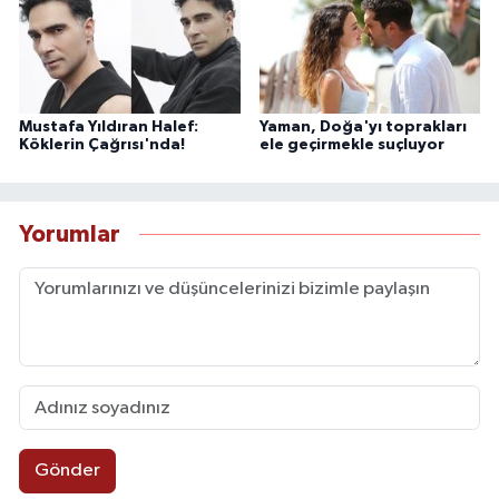
Mustafa Yıldıran Halef:
Yaman, Doğa'yı toprakları
Köklerin Çağrısı'nda!
ele geçirmekle suçluyor
Yorumlar
Gönder