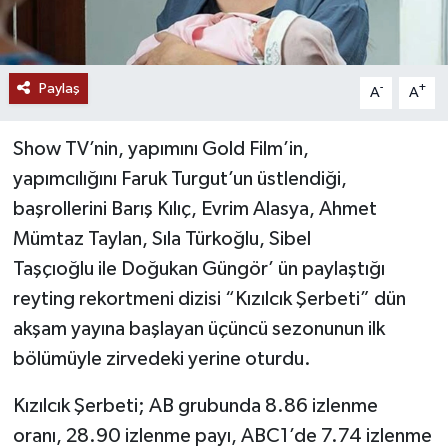
Paylaş
-
+
A
A
Show TV’nin, yapımını Gold Film’in,
yapımcılığını Faruk Turgut’un üstlendiği,
başrollerini Barış Kılıç, Evrim Alasya, Ahmet
Mümtaz Taylan, Sıla Türkoğlu, Sibel
Taşçıoğlu ile Doğukan Güngör’ ün paylaştığı
reyting rekortmeni dizisi “Kızılcık Şerbeti” dün
akşam yayına başlayan üçüncü sezonunun ilk
bölümüyle zirvedeki yerine oturdu.
Kızılcık Şerbeti; AB grubunda 8.86 izlenme
oranı, 28.90 izlenme payı, ABC1’de 7.74 izlenme