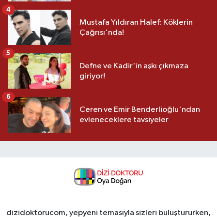
4
Mustafa Yıldıran Halef: Köklerin
Çağrısı'nda!
5
Defne ve Kadir'in aşkı çıkmaza
giriyor!
6
Ceren ve Emir Benderlioğlu'ndan
evleneceklere tavsiyeler
dizidoktorucom, yepyeni temasıyla sizleri buluştururken,