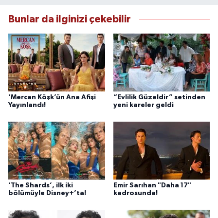
Bunlar da ilginizi çekebilir
‘Mercan Köşk’ün Ana Afişi
“Evlilik Güzeldir” setinden
Yayınlandı!
yeni kareler geldi
‘The Shards’, ilk iki
Emir Sarıhan "Daha 17"
bölümüyle Disney+’ta!
kadrosunda!