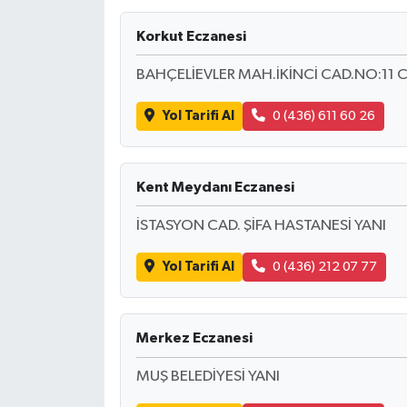
Korkut Eczanesi
BAHÇELİEVLER MAH.İKİNCİ CAD.NO:11 
Yol Tarifi Al
0 (436) 611 60 26
Kent Meydanı Eczanesi
İSTASYON CAD. ŞİFA HASTANESİ YANI
Yol Tarifi Al
0 (436) 212 07 77
Merkez Eczanesi
MUŞ BELEDİYESİ YANI