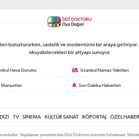
ri buluştururken, sadelik ve modernizmi bir araya getiriyor.
okuyabilecekleri bir altyapı sunuyor.
anbul Hava Durumu
İstanbul Namaz Vakitleri
 Manşetler
Son Dakika Haberleri
DİZİ
TV
SİNEMA
KÜLTÜR SANAT
RÖPORTAJ
ÖZEL HABE
orumludur. Yayınlanan yorumlardan Dizi Doktoru sorumlu tutulamaz. Sitedeki t