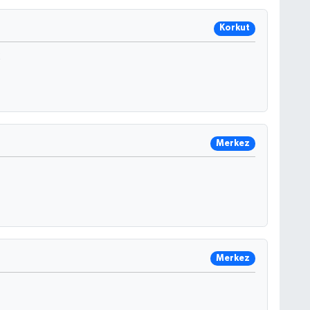
Korkut
C
Merkez
Merkez