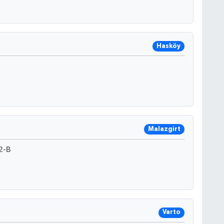
Hasköy
Malazgirt
2-B
Varto