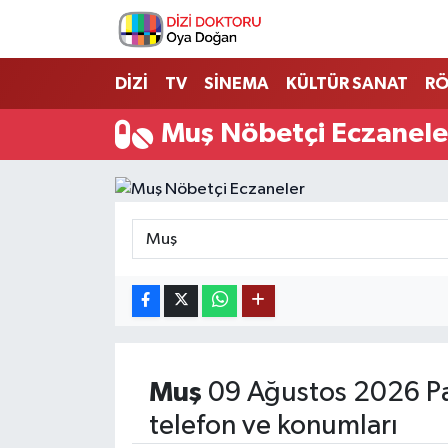
İstanbul Nöbetçi Eczaneler
DİZİ
TV
SİNEMA
KÜLTÜR SANAT
RÖ
İstanbul Hava Durumu
Muş Nöbetçi Eczanele
İstanbul Namaz Vakitleri
İstanbul Trafik Yoğunluk Haritası
Süper Lig Puan Durumu ve Fikstür
Tüm Manşetler
Son Dakika Haberleri
Muş
09 Ağustos 2026 Pa
telefon ve konumları
Haber Arşivi