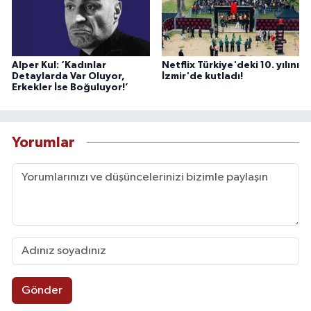
Alper Kul: ‘Kadınlar
Netflix Türkiye'deki 10. yılını
Detaylarda Var Oluyor,
İzmir'de kutladı!
Erkekler İse Boğuluyor!’
Yorumlar
Gönder