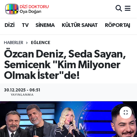
İstanbul Nöbetçi Eczaneler
DİZİ
TV
SİNEMA
KÜLTÜR SANAT
RÖPORTAJ
İstanbul Hava Durumu
HABERLER
EĞLENCE
Özcan Deniz, Seda Sayan,
İstanbul Namaz Vakitleri
Semicenk "Kim Milyoner
İstanbul Trafik Yoğunluk Haritası
Olmak İster"de!
Süper Lig Puan Durumu ve Fikstür
30.12.2025 - 06:51
YAYINLANMA
Tüm Manşetler
Son Dakika Haberleri
Haber Arşivi