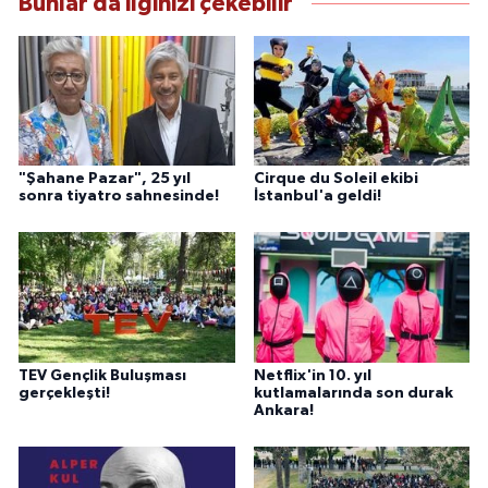
Bunlar da ilginizi çekebilir
"Şahane Pazar", 25 yıl
Cirque du Soleil ekibi
sonra tiyatro sahnesinde!
İstanbul'a geldi!
TEV Gençlik Buluşması
Netflix'in 10. yıl
gerçekleşti!
kutlamalarında son durak
Ankara!