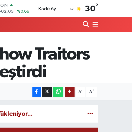
°
LAR
30
Kadıköy
5986
%0.06
RO
0700
%0.1
RLİN
2438
%0.21
M ALTIN
3.94
%0.32
Show Traitors
T100
768
%48
COIN
eştirdi
602,05
%0.69
-
+
A
A
ükleniyor...