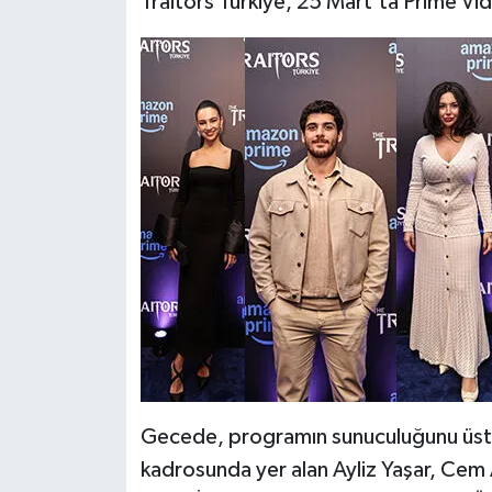
Traitors Türkiye, 25 Mart’ta Prime Vid
Gecede, programın sunuculuğunu üstle
kadrosunda yer alan Ayliz Yaşar, Cem