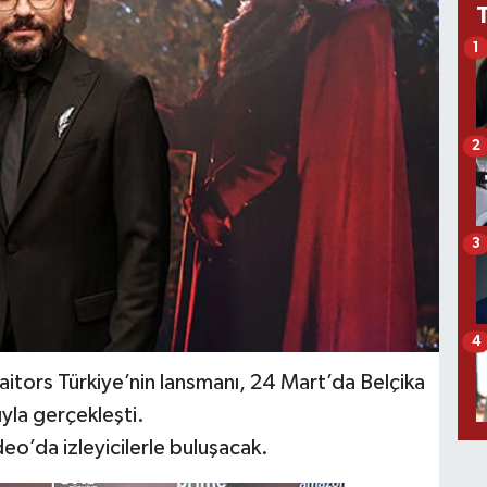
1
2
3
4
aitors Türkiye’nin lansmanı, 24 Mart’da Belçika
ıyla gerçekleşti.
eo’da izleyicilerle buluşacak.