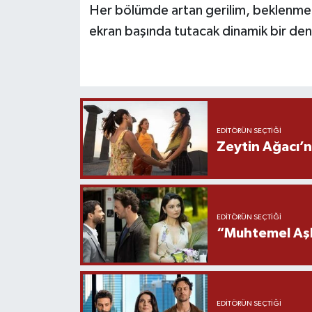
Her bölümde artan gerilim, beklenmedik
ekran başında tutacak dinamik bir de
EDITÖRÜN SEÇTIĞI
Zeytin Ağacı’n
EDITÖRÜN SEÇTIĞI
“Muhtemel Aşk
EDITÖRÜN SEÇTIĞI