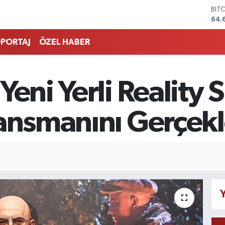
DO
47,
EU
55,
PORTAJ
ÖZEL HABER
STE
64,
GRA
651
Yeni Yerli Reality 
BİS
13.
BIT
ansmanını Gerçekl
64.
Y