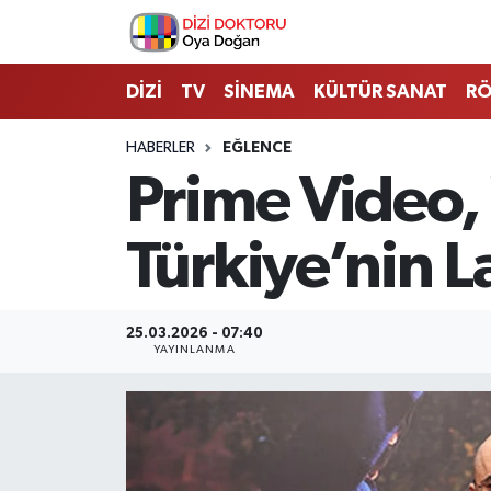
İstanbul Nöbetçi Eczaneler
DİZİ
TV
SİNEMA
KÜLTÜR SANAT
RÖ
İstanbul Hava Durumu
HABERLER
EĞLENCE
Prime Video, 
İstanbul Namaz Vakitleri
Türkiye’nin L
İstanbul Trafik Yoğunluk Haritası
Süper Lig Puan Durumu ve Fikstür
25.03.2026 - 07:40
YAYINLANMA
Tüm Manşetler
Son Dakika Haberleri
Haber Arşivi