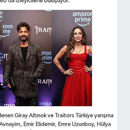
eo’da izleyicilerle buluşuyor.
nen Giray Altınok ve Traitors Türkiye yarışma
 Avnayim, Emir Elidemir, Emre Uzunboy, Hülya