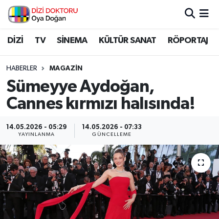
İstanbul Nöbetçi Eczaneler
DİZİ
TV
SİNEMA
KÜLTÜR SANAT
RÖPORTAJ
İstanbul Hava Durumu
HABERLER
MAGAZİN
Sümeyye Aydoğan,
İstanbul Namaz Vakitleri
Cannes kırmızı halısında!
İstanbul Trafik Yoğunluk Haritası
14.05.2026 - 05:29
14.05.2026 - 07:33
YAYINLANMA
GÜNCELLEME
Süper Lig Puan Durumu ve Fikstür
Tüm Manşetler
Son Dakika Haberleri
Haber Arşivi