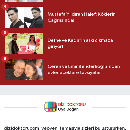
4
Mustafa Yıldıran Halef: Köklerin
Çağrısı'nda!
5
Defne ve Kadir'in aşkı çıkmaza
giriyor!
6
Ceren ve Emir Benderlioğlu'ndan
evleneceklere tavsiyeler
dizidoktorucom, yepyeni temasıyla sizleri buluştururken,