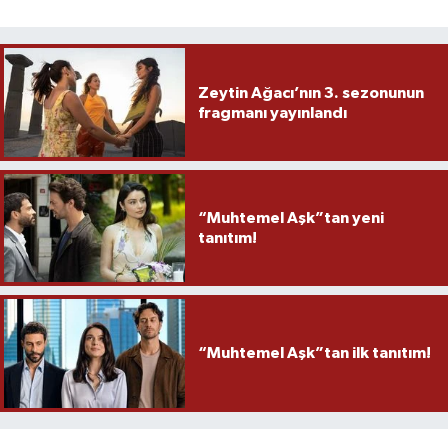
Zeytin Ağacı’nın 3. sezonunun
fragmanı yayınlandı
“Muhtemel Aşk”tan yeni
tanıtım!
“Muhtemel Aşk”tan ilk tanıtım!