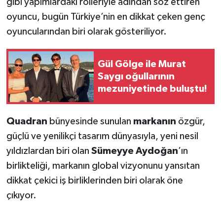
gibi yapımlardaki rolleriyle adından söz ettiren
oyuncu, bugün Türkiye’nin en dikkat çeken genç
oyuncularından biri olarak gösteriliyor.
Gül Gölge ile Murat
Saygı oğullarının
mezuniyetinde buluştu!
Quadran
bünyesinde sunulan
markanın
özgür,
güçlü ve yenilikçi tasarım dünyasıyla, yeni nesil
yıldızlardan biri olan
Sümeyye Aydoğan
’ın
birlikteliği, markanın global vizyonunu yansıtan
dikkat çekici iş birliklerinden biri olarak öne
çıkıyor.