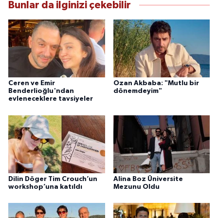
Bunlar da ilginizi çekebilir
Ceren ve Emir
Ozan Akbaba: "Mutlu bir
Benderlioğlu'ndan
dönemdeyim"
evleneceklere tavsiyeler
Dilin Döger Tim Crouch’un
Alina Boz Üniversite
workshop’una katıldı
Mezunu Oldu