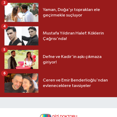
3
Yaman, Doğa'yı toprakları ele
geçirmekle suçluyor
4
Mustafa Yıldıran Halef: Köklerin
Çağrısı'nda!
5
Defne ve Kadir'in aşkı çıkmaza
giriyor!
6
Ceren ve Emir Benderlioğlu'ndan
evleneceklere tavsiyeler