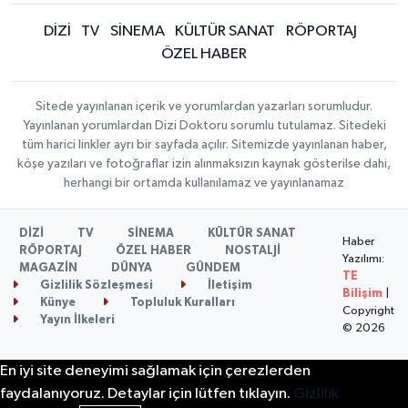
DİZİ
TV
SİNEMA
KÜLTÜR SANAT
RÖPORTAJ
ÖZEL HABER
Sitede yayınlanan içerik ve yorumlardan yazarları sorumludur.
Yayınlanan yorumlardan Dizi Doktoru sorumlu tutulamaz. Sitedeki
tüm harici linkler ayrı bir sayfada açılır. Sitemizde yayınlanan haber,
köşe yazıları ve fotoğraflar izin alınmaksızın kaynak gösterilse dahi,
herhangi bir ortamda kullanılamaz ve yayınlanamaz
DİZİ
TV
SİNEMA
KÜLTÜR SANAT
Haber
RÖPORTAJ
ÖZEL HABER
NOSTALJİ
Yazılımı:
MAGAZİN
DÜNYA
GÜNDEM
TE
Gizlilik Sözleşmesi
İletişim
Bilişim
|
Künye
Topluluk Kuralları
Copyright
Yayın İlkeleri
© 2026
En iyi site deneyimi sağlamak için çerezlerden
faydalanıyoruz. Detaylar için lütfen tıklayın.
Gizlilik