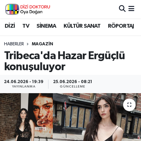
İstanbul Nöbetçi Eczaneler
DİZİ
TV
SİNEMA
KÜLTÜR SANAT
RÖPORTAJ
İstanbul Hava Durumu
HABERLER
MAGAZİN
Tribeca'da Hazar Ergüçlü
İstanbul Namaz Vakitleri
konuşuluyor
İstanbul Trafik Yoğunluk Haritası
24.06.2026 - 19:39
25.06.2026 - 08:21
YAYINLANMA
GÜNCELLEME
Süper Lig Puan Durumu ve Fikstür
Tüm Manşetler
Son Dakika Haberleri
Haber Arşivi