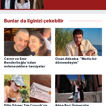
Bunlar da ilginizi çekebilir
Ceren ve Emir
Ozan Akbaba: "Mutlu bir
Benderlioğlu'ndan
dönemdeyim"
evleneceklere tavsiyeler
Dilin Döger Tim Crouch’un
Alina Boz Üniversite