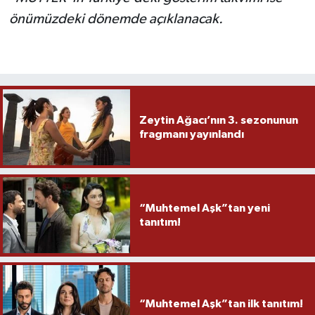
önümüzdeki dönemde açıklanacak.
Zeytin Ağacı’nın 3. sezonunun
fragmanı yayınlandı
“Muhtemel Aşk”tan yeni
tanıtım!
“Muhtemel Aşk”tan ilk tanıtım!