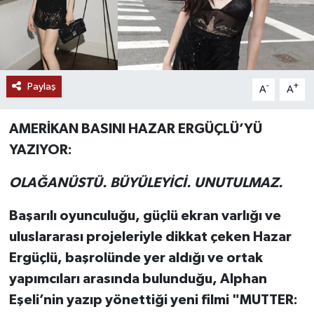
Paylaş
-
+
A
A
AMERİKAN BASINI HAZAR ERGÜÇLÜ’YÜ
YAZIYOR:
OLAĞANÜSTÜ. BÜYÜLEYİCİ. UNUTULMAZ.
Başarılı oyunculuğu, güçlü ekran varlığı ve
uluslararası projeleriyle dikkat çeken Hazar
Ergüçlü, başrolünde yer aldığı ve ortak
yapımcıları arasında bulunduğu, Alphan
Eşeli’nin yazıp yönettiği yeni filmi "MUTTER: