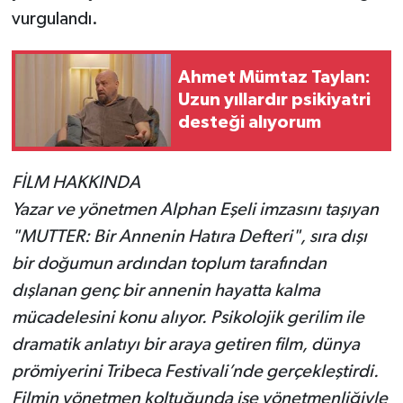
vurgulandı.
Ahmet Mümtaz Taylan:
Uzun yıllardır psikiyatri
desteği alıyorum
FİLM HAKKINDA
Yazar ve yönetmen Alphan Eşeli imzasını taşıyan
"MUTTER: Bir Annenin Hatıra Defteri", sıra dışı
bir doğumun ardından toplum tarafından
dışlanan genç bir annenin hayatta kalma
mücadelesini konu alıyor. Psikolojik gerilim ile
dramatik anlatıyı bir araya getiren film, dünya
prömiyerini Tribeca Festivali’nde gerçekleştirdi.
Filmin yönetmen koltuğunda ise yönetmenliğiyle