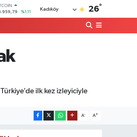
4.959,79
%1.11
°
26
Kadıköy
OLAR
7,7436
%0.18
URO
5,2510
%0.32
TERLİN
4,4811
%0.38
RAM ALTIN
ak
660.55
%0.03
İST100
3.779
%-14
kiye’de ilk kez izleyiciyle
-
+
A
A