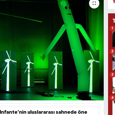
Y
1
2
3
4
 Infante’nin uluslararası sahnede öne