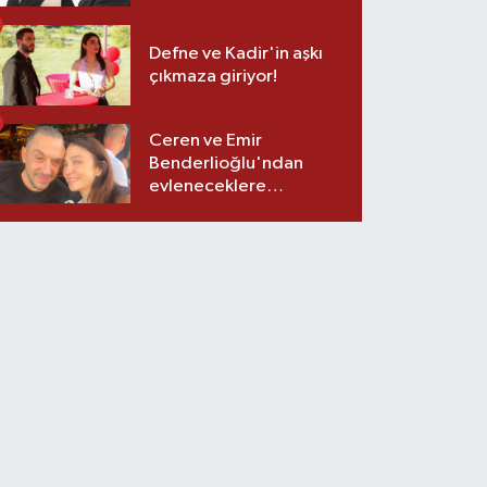
Defne ve Kadir'in aşkı
çıkmaza giriyor!
Ceren ve Emir
Benderlioğlu'ndan
evleneceklere
tavsiyeler