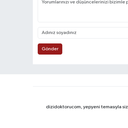
Gönder
dizidoktorucom, yepyeni temasıyla sizle