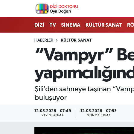
İstanbul Nöbetçi Eczaneler
DİZİ
TV
SİNEMA
KÜLTÜR SANAT
RÖ
İstanbul Hava Durumu
HABERLER
KÜLTÜR SANAT
“Vampyr” Be
İstanbul Namaz Vakitleri
yapımcılığınd
İstanbul Trafik Yoğunluk Haritası
Süper Lig Puan Durumu ve Fikstür
Şili’den sahneye taşınan “Vampy
buluşuyor
Tüm Manşetler
12.05.2026 - 07:49
12.05.2026 - 07:53
Son Dakika Haberleri
YAYINLANMA
GÜNCELLEME
Haber Arşivi