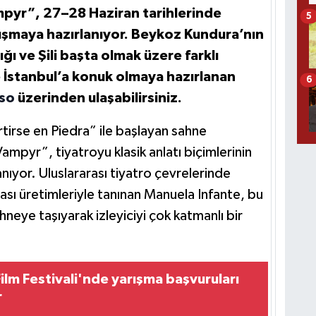
ampyr”, 27–28 Haziran tarihlerinde
5
uşmaya hazırlanıyor. Beykoz Kundura’nın
ğı ve Şili başta olmak üzere farklı
e İstanbul’a konuk olmaya hazırlanan
6
so
üzerinden ulaşabilirsiniz.
rse en Piedra” ile başlayan sahne
ampyr”, tiyatroyu klasik anlatı biçimlerinin
anıyor. Uluslararası tiyatro çevrelerinde
arası üretimleriyle tanınan Manuela Infante, bu
neye taşıyarak izleyiciyi çok katmanlı bir
Film Festivali'nde yarışma başvuruları
r