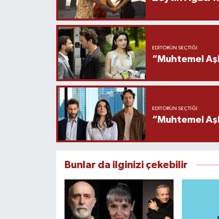
EDITÖRÜN SEÇTIĞI
“Muhtemel Aşk
EDITÖRÜN SEÇTIĞI
“Muhtemel Aşk”
Bunlar da ilginizi çekebilir