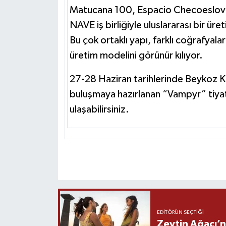
Matucana 100, Espacio Checoeslovaqu
NAVE iş birliğiyle uluslararası bir ür
Bu çok ortaklı yapı, farklı coğrafyalar
üretim modelini görünür kılıyor.
27-28 Haziran tarihlerinde Beykoz Kun
buluşmaya hazırlanan “Vampyr” tiya
ulaşabilirsiniz.
EDITÖRÜN SEÇTIĞI
Zeytin Ağacı’n