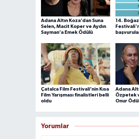
Adana Altın Koza’dan Suna
14. Boğazi
Selen, Macit Koper ve Aydın
Festivali
Sayman’a Emek Ödülü
başvurula
Çatalca Film Festivali’nin Kısa
Adana Alt
Film Yarışması finalistleri belli
Özpetek v
oldu
Onur Ödü
Yorumlar