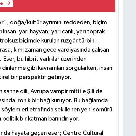
le
r”, doğa/kültür ayrımını reddeden, biçim
rı insan, yarı hayvan; yarı canlı, yarı toprak
ontrolsüz biçimde kurulan rüzgâr türbini
rasa, kimi zaman gece vardiyasında çalışan
. Eser, bu hibrit varlıklar üzerinden
ve dinlenme gibi kavramları sorgularken, insan
ştirel bir perspektif getiriyor.
sahne dili, Avrupa vampir miti ile Şili’de
asında ironik bir bağ kuruyor. Bu bağlamda
söylemleri etrafında şekillenen yeni sömürü
politik bir katman barındırıyor.
ında hayata geçen eser; Centro Cultural