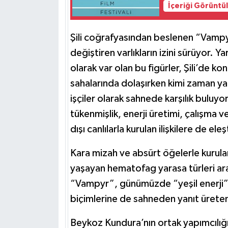
İçeriği Görüntü
Şili coğrafyasından beslenen “Vampy
değiştiren varlıkların izini sürüyor. Ya
olarak var olan bu figürler, Şili’de k
sahalarında dolaşırken kimi zaman ya
işçiler olarak sahnede karşılık buluyor
tükenmişlik, enerji üretimi, çalışma 
dışı canlılarla kurulan ilişkilere de ele
Kara mizah ve absürt öğelerle kurulan 
yaşayan hematofag yarasa türleri ar
“Vampyr”, günümüzde “yeşil enerji” 
biçimlerine de sahneden yanıt üreten 
Beykoz Kundura’nın ortak yapımcılığ