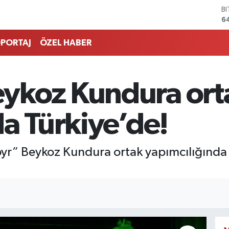
6
D
4
E
PORTAJ
ÖZEL HABER
5
S
6
G
ykoz Kundura ort
6
B
1
a Türkiye’de!
r” Beykoz Kundura ortak yapımcılığında Tür