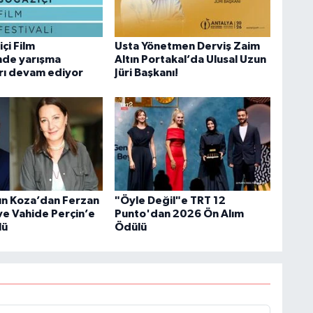
çi Film
Usta Yönetmen Derviş Zaim
'nde yarışma
Altın Portakal’da Ulusal Uzun
rı devam ediyor
Jüri Başkanı!
ın Koza’dan Ferzan
"Öyle Değil"e TRT 12
e Vahide Perçin’e
Punto'dan 2026 Ön Alım
lü
Ödülü