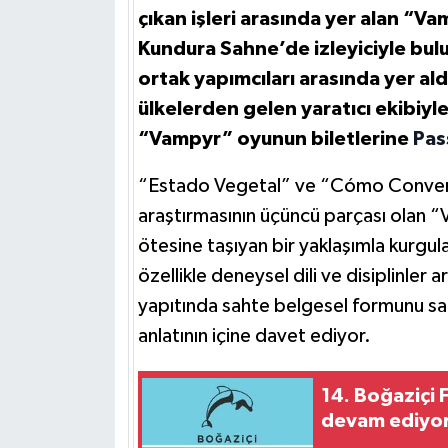
çıkan işleri arasında yer alan “V
Kundura Sahne’de izleyiciyle bul
ortak yapımcıları arasında yer aldı
ülkelerden gelen yaratıcı ekibiyl
“Vampyr” oyunun biletlerine
Pas
“Estado Vegetal” ve “Cómo Converti
araştırmasının üçüncü parçası olan “V
ötesine taşıyan bir yaklaşımla kurgul
özellikle deneysel dili ve disiplinler 
yapıtında sahte belgesel formunu sah
anlatının içine davet ediyor.
14. Boğaziçi 
devam ediyo