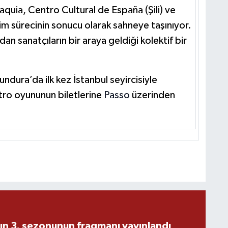
ia, Centro Cultural de España (Şili) ve
etim sürecinin sonucu olarak sahneye taşınıyor.
dan sanatçıların bir araya geldiği kolektif bir
dura’da ilk kez İstanbul seyircisiyle
tro oyununun biletlerine
Passo
üzerinden
ın 3. sezonunun fragmanı yayınlandı