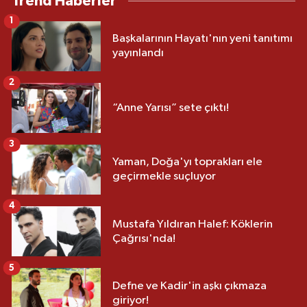
Trend Haberler
1
Başkalarının Hayatı'nın yeni tanıtımı
yayınlandı
2
“Anne Yarısı” sete çıktı!
3
Yaman, Doğa'yı toprakları ele
geçirmekle suçluyor
4
Mustafa Yıldıran Halef: Köklerin
Çağrısı'nda!
5
Defne ve Kadir'in aşkı çıkmaza
giriyor!