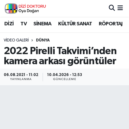
İstanbul Nöbetçi Eczaneler
DİZİ
TV
SİNEMA
KÜLTÜR SANAT
RÖPORTAJ
İstanbul Hava Durumu
VIDEO GALERI
DÜNYA
2022 Pirelli Takvimi’nden
İstanbul Namaz Vakitleri
kamera arkası görüntüler
İstanbul Trafik Yoğunluk Haritası
06.08.2021 - 11:02
10.04.2026 - 12:53
YAYINLANMA
GÜNCELLEME
Süper Lig Puan Durumu ve Fikstür
Tüm Manşetler
Son Dakika Haberleri
Haber Arşivi