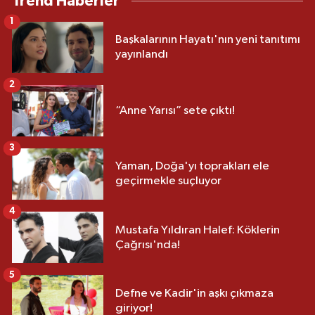
Trend Haberler
1
Başkalarının Hayatı'nın yeni tanıtımı
yayınlandı
2
“Anne Yarısı” sete çıktı!
3
Yaman, Doğa'yı toprakları ele
geçirmekle suçluyor
4
Mustafa Yıldıran Halef: Köklerin
Çağrısı'nda!
5
Defne ve Kadir'in aşkı çıkmaza
giriyor!