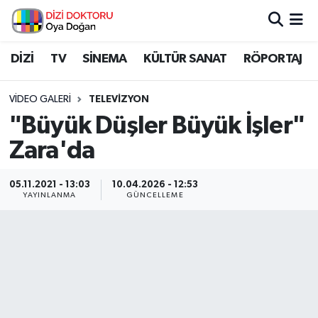
İstanbul Nöbetçi Eczaneler
DİZİ
TV
SİNEMA
KÜLTÜR SANAT
RÖPORTAJ
İstanbul Hava Durumu
VIDEO GALERI
TELEVIZYON
"Büyük Düşler Büyük İşler"
İstanbul Namaz Vakitleri
Zara'da
İstanbul Trafik Yoğunluk Haritası
05.11.2021 - 13:03
10.04.2026 - 12:53
YAYINLANMA
GÜNCELLEME
Süper Lig Puan Durumu ve Fikstür
Tüm Manşetler
Son Dakika Haberleri
Haber Arşivi