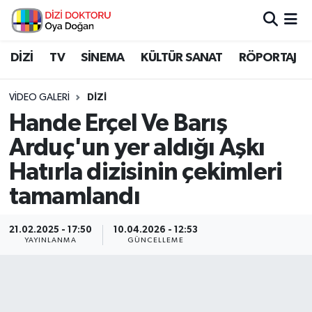
İstanbul Nöbetçi Eczaneler
DİZİ
TV
SİNEMA
KÜLTÜR SANAT
RÖPORTAJ
İstanbul Hava Durumu
VIDEO GALERI
DIZI
Hande Erçel Ve Barış
İstanbul Namaz Vakitleri
Arduç'un yer aldığı Aşkı
İstanbul Trafik Yoğunluk Haritası
Hatırla dizisinin çekimleri
tamamlandı
Süper Lig Puan Durumu ve Fikstür
Tüm Manşetler
21.02.2025 - 17:50
10.04.2026 - 12:53
YAYINLANMA
GÜNCELLEME
Son Dakika Haberleri
Haber Arşivi