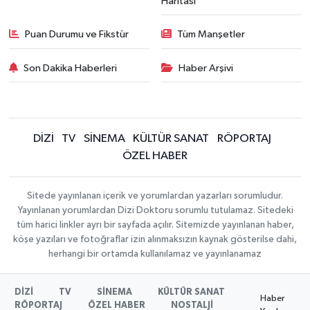
Haritası
Puan Durumu ve Fikstür
Tüm Manşetler
Son Dakika Haberleri
Haber Arşivi
DİZİ
TV
SİNEMA
KÜLTÜR SANAT
RÖPORTAJ
ÖZEL HABER
Sitede yayınlanan içerik ve yorumlardan yazarları sorumludur.
Yayınlanan yorumlardan Dizi Doktoru sorumlu tutulamaz. Sitedeki
tüm harici linkler ayrı bir sayfada açılır. Sitemizde yayınlanan haber,
köşe yazıları ve fotoğraflar izin alınmaksızın kaynak gösterilse dahi,
herhangi bir ortamda kullanılamaz ve yayınlanamaz
DİZİ
TV
SİNEMA
KÜLTÜR SANAT
Haber
RÖPORTAJ
ÖZEL HABER
NOSTALJİ