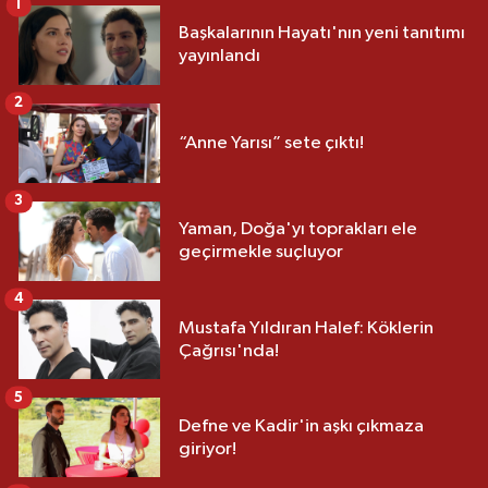
1
Başkalarının Hayatı'nın yeni tanıtımı
yayınlandı
2
“Anne Yarısı” sete çıktı!
3
Yaman, Doğa'yı toprakları ele
geçirmekle suçluyor
4
Mustafa Yıldıran Halef: Köklerin
Çağrısı'nda!
5
Defne ve Kadir'in aşkı çıkmaza
giriyor!