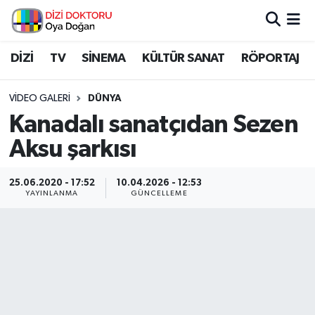
İstanbul Nöbetçi Eczaneler
DİZİ
TV
SİNEMA
KÜLTÜR SANAT
RÖPORTAJ
İstanbul Hava Durumu
VIDEO GALERI
DÜNYA
Kanadalı sanatçıdan Sezen
İstanbul Namaz Vakitleri
Aksu şarkısı
İstanbul Trafik Yoğunluk Haritası
25.06.2020 - 17:52
10.04.2026 - 12:53
YAYINLANMA
GÜNCELLEME
Süper Lig Puan Durumu ve Fikstür
Tüm Manşetler
Son Dakika Haberleri
Haber Arşivi