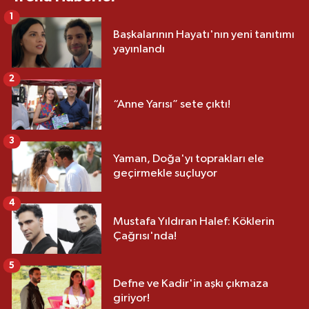
1
Başkalarının Hayatı'nın yeni tanıtımı
yayınlandı
2
“Anne Yarısı” sete çıktı!
3
Yaman, Doğa'yı toprakları ele
geçirmekle suçluyor
4
Mustafa Yıldıran Halef: Köklerin
Çağrısı'nda!
5
Defne ve Kadir'in aşkı çıkmaza
giriyor!