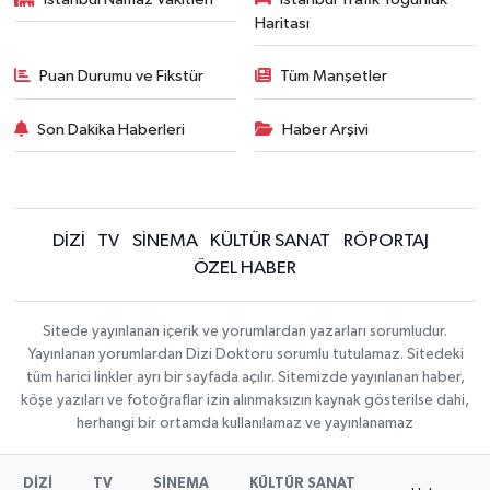
Haritası
Puan Durumu ve Fikstür
Tüm Manşetler
Son Dakika Haberleri
Haber Arşivi
DİZİ
TV
SİNEMA
KÜLTÜR SANAT
RÖPORTAJ
ÖZEL HABER
Sitede yayınlanan içerik ve yorumlardan yazarları sorumludur.
Yayınlanan yorumlardan Dizi Doktoru sorumlu tutulamaz. Sitedeki
tüm harici linkler ayrı bir sayfada açılır. Sitemizde yayınlanan haber,
köşe yazıları ve fotoğraflar izin alınmaksızın kaynak gösterilse dahi,
herhangi bir ortamda kullanılamaz ve yayınlanamaz
DİZİ
TV
SİNEMA
KÜLTÜR SANAT