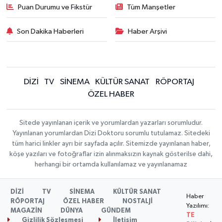
Puan Durumu ve Fikstür
Tüm Manşetler
Son Dakika Haberleri
Haber Arşivi
DİZİ
TV
SİNEMA
KÜLTÜR SANAT
RÖPORTAJ
ÖZEL HABER
Sitede yayınlanan içerik ve yorumlardan yazarları sorumludur.
Yayınlanan yorumlardan Dizi Doktoru sorumlu tutulamaz. Sitedeki
tüm harici linkler ayrı bir sayfada açılır. Sitemizde yayınlanan haber,
köşe yazıları ve fotoğraflar izin alınmaksızın kaynak gösterilse dahi,
herhangi bir ortamda kullanılamaz ve yayınlanamaz
DİZİ
TV
SİNEMA
KÜLTÜR SANAT
Haber
RÖPORTAJ
ÖZEL HABER
NOSTALJİ
Yazılımı:
MAGAZİN
DÜNYA
GÜNDEM
TE
Gizlilik Sözleşmesi
İletişim