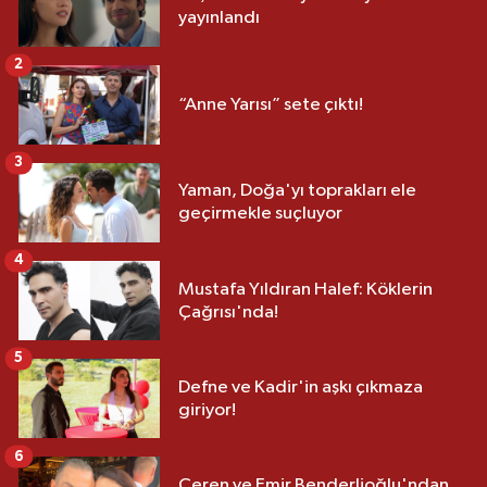
yayınlandı
2
“Anne Yarısı” sete çıktı!
3
Yaman, Doğa'yı toprakları ele
geçirmekle suçluyor
4
Mustafa Yıldıran Halef: Köklerin
Çağrısı'nda!
5
Defne ve Kadir'in aşkı çıkmaza
giriyor!
6
Ceren ve Emir Benderlioğlu'ndan