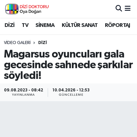
İstanbul Nöbetçi Eczaneler
DİZİ
TV
SİNEMA
KÜLTÜR SANAT
RÖPORTAJ
İstanbul Hava Durumu
VIDEO GALERI
DIZI
Magarsus oyuncuları gala
İstanbul Namaz Vakitleri
gecesinde sahnede şarkılar
İstanbul Trafik Yoğunluk Haritası
söyledi!
Süper Lig Puan Durumu ve Fikstür
09.08.2023 - 08:42
10.04.2026 - 12:53
YAYINLANMA
GÜNCELLEME
Tüm Manşetler
Son Dakika Haberleri
Haber Arşivi