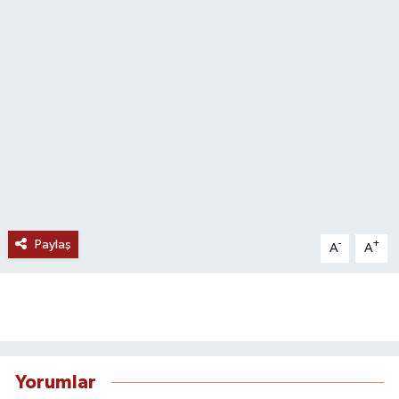
Paylaş
-
+
A
A
Yorumlar