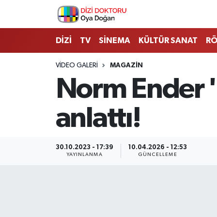
İstanbul Nöbetçi Eczaneler
DİZİ
TV
SİNEMA
KÜLTÜR SANAT
RÖ
İstanbul Hava Durumu
VIDEO GALERI
MAGAZIN
Norm Ender "P
İstanbul Namaz Vakitleri
anlattı!
İstanbul Trafik Yoğunluk Haritası
Süper Lig Puan Durumu ve Fikstür
30.10.2023 - 17:39
10.04.2026 - 12:53
YAYINLANMA
GÜNCELLEME
Tüm Manşetler
Son Dakika Haberleri
Haber Arşivi