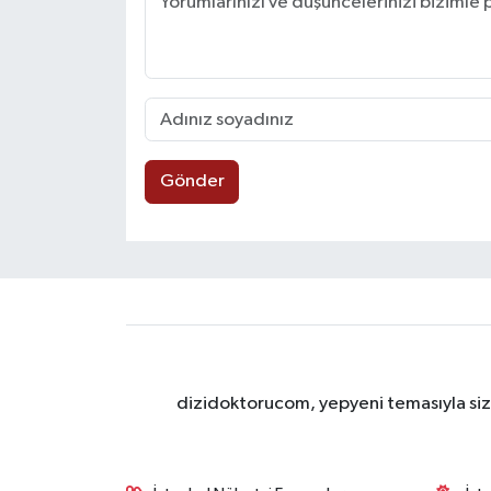
Gönder
dizidoktorucom, yepyeni temasıyla sizle