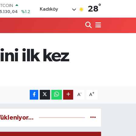
°
ITCOIN
28
Kadıköy
5.130,04
%1.2
OLAR
7,7106
%0.17
URO
5,1652
%0.27
TERLİN
4,4046
%0.35
i ilk kez
RAM ALTIN
618.49
%2.12
İST100
3.773
%-19
-
+
A
A
ükleniyor...