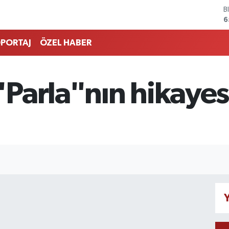
B
6
D
4
PORTAJ
ÖZEL HABER
E
5
S
6
arla"nın hikayesin
G
6
B
1
Y