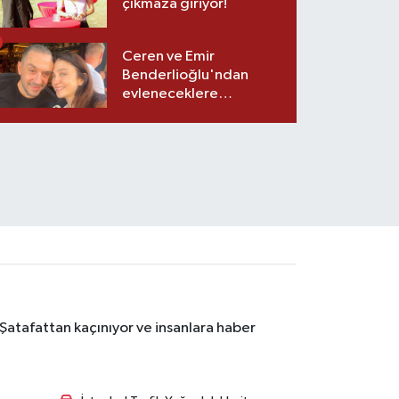
çıkmaza giriyor!
Ceren ve Emir
Benderlioğlu'ndan
evleneceklere
tavsiyeler
 Şatafattan kaçınıyor ve insanlara haber