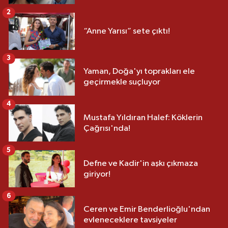
2
“Anne Yarısı” sete çıktı!
3
Yaman, Doğa'yı toprakları ele
geçirmekle suçluyor
4
Mustafa Yıldıran Halef: Köklerin
Çağrısı'nda!
5
Defne ve Kadir'in aşkı çıkmaza
giriyor!
6
Ceren ve Emir Benderlioğlu'ndan
evleneceklere tavsiyeler