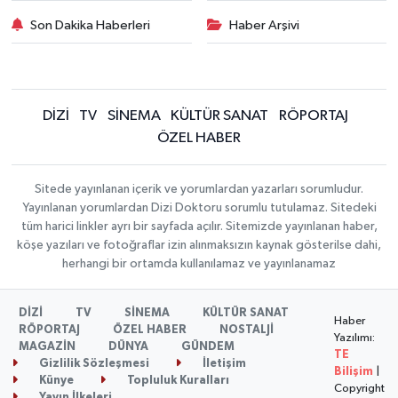
Son Dakika Haberleri
Haber Arşivi
DİZİ
TV
SİNEMA
KÜLTÜR SANAT
RÖPORTAJ
ÖZEL HABER
Sitede yayınlanan içerik ve yorumlardan yazarları sorumludur.
Yayınlanan yorumlardan Dizi Doktoru sorumlu tutulamaz. Sitedeki
tüm harici linkler ayrı bir sayfada açılır. Sitemizde yayınlanan haber,
köşe yazıları ve fotoğraflar izin alınmaksızın kaynak gösterilse dahi,
herhangi bir ortamda kullanılamaz ve yayınlanamaz
DİZİ
TV
SİNEMA
KÜLTÜR SANAT
Haber
RÖPORTAJ
ÖZEL HABER
NOSTALJİ
Yazılımı:
MAGAZİN
DÜNYA
GÜNDEM
TE
Gizlilik Sözleşmesi
İletişim
Bilişim
|
Künye
Topluluk Kuralları
Copyright
Yayın İlkeleri