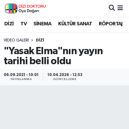
İstanbul Nöbetçi Eczaneler
DİZİ
TV
SİNEMA
KÜLTÜR SANAT
RÖPORTAJ
İstanbul Hava Durumu
VIDEO GALERI
DIZI
"Yasak Elma"nın yayın
İstanbul Namaz Vakitleri
tarihi belli oldu
İstanbul Trafik Yoğunluk Haritası
06.09.2021 - 10:01
10.04.2026 - 12:53
YAYINLANMA
GÜNCELLEME
Süper Lig Puan Durumu ve Fikstür
Tüm Manşetler
Son Dakika Haberleri
Haber Arşivi