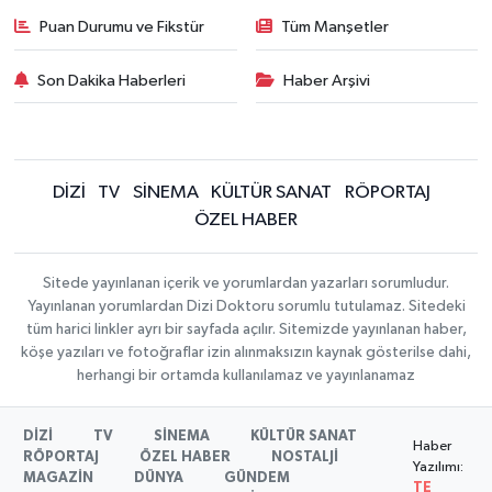
Puan Durumu ve Fikstür
Tüm Manşetler
Son Dakika Haberleri
Haber Arşivi
DİZİ
TV
SİNEMA
KÜLTÜR SANAT
RÖPORTAJ
ÖZEL HABER
Sitede yayınlanan içerik ve yorumlardan yazarları sorumludur.
Yayınlanan yorumlardan Dizi Doktoru sorumlu tutulamaz. Sitedeki
tüm harici linkler ayrı bir sayfada açılır. Sitemizde yayınlanan haber,
köşe yazıları ve fotoğraflar izin alınmaksızın kaynak gösterilse dahi,
herhangi bir ortamda kullanılamaz ve yayınlanamaz
DİZİ
TV
SİNEMA
KÜLTÜR SANAT
Haber
RÖPORTAJ
ÖZEL HABER
NOSTALJİ
Yazılımı:
MAGAZİN
DÜNYA
GÜNDEM
TE