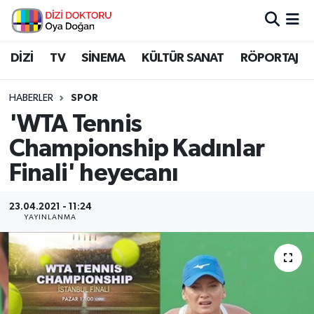
İstanbul Nöbetçi Eczaneler
DİZİ
TV
SİNEMA
KÜLTÜR SANAT
RÖPORTAJ
İstanbul Hava Durumu
HABERLER
SPOR
'WTA Tennis
İstanbul Namaz Vakitleri
Championship Kadınlar
İstanbul Trafik Yoğunluk Haritası
Finali' heyecanı
Süper Lig Puan Durumu ve Fikstür
23.04.2021 - 11:24
YAYINLANMA
Tüm Manşetler
Son Dakika Haberleri
Haber Arşivi