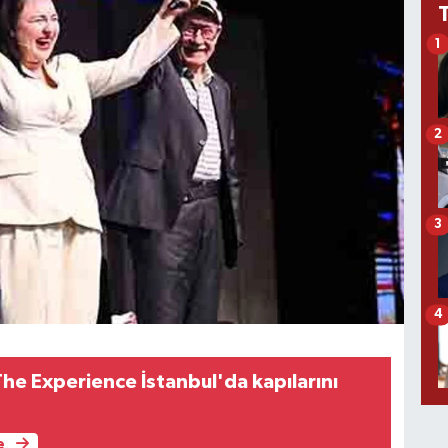
1
2
3
4
he Experience İstanbul'da kapılarını
e