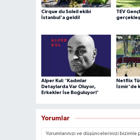
Cirque du Soleil ekibi
TEV Gençl
İstanbul'a geldi!
gerçekleş
Alper Kul: ‘Kadınlar
Netflix Tü
Detaylarda Var Oluyor,
İzmir'de k
Erkekler İse Boğuluyor!’
Yorumlar