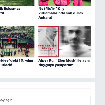
ik Buluşması
Netflix'in 10. yıl
ti!
kutlamalarında son durak
Ankara!
rkiye'deki 10. yılını
Alper Kul: ‘Elon Musk’ ile aynı
utladı!
duyguyu yaşıyorum!