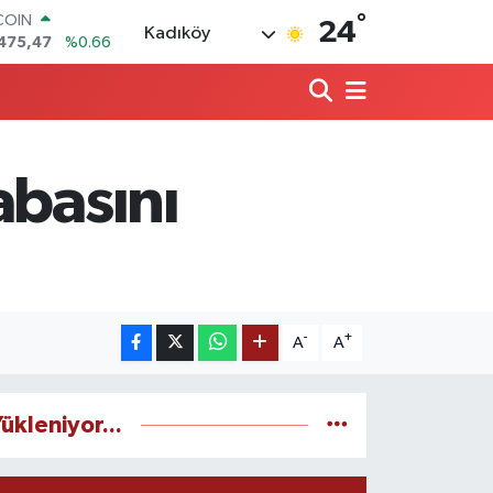
COIN
°
24
Kadıköy
475,47
%0.66
LAR
5971
%0.05
RO
1336
%0.18
RLİN
,2534
%0.22
abasını
M ALTIN
7.85
%0.54
T100
703
%0
-
+
A
A
ükleniyor...