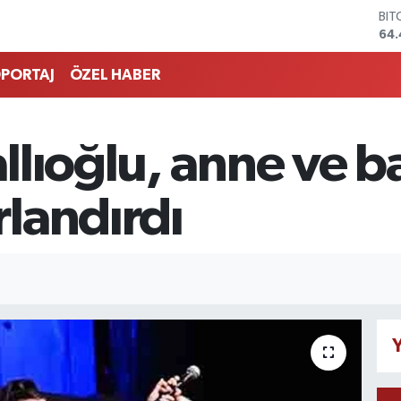
BIT
64.
DO
47,
PORTAJ
ÖZEL HABER
EU
55,
STE
64
lıoğlu, anne ve b
GRA
652
BİS
landırdı
13.
Y