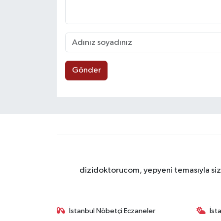
Gönder
dizidoktorucom, yepyeni temasıyla sizle
İstanbul Nöbetçi Eczaneler
İst