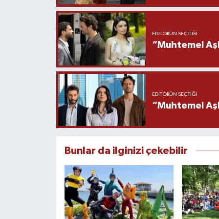
EDITÖRÜN SEÇTIĞI
“Muhtemel Aşk
EDITÖRÜN SEÇTIĞI
“Muhtemel Aşk”
Bunlar da ilginizi çekebilir