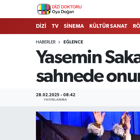
İstanbul Nöbetçi Eczaneler
DİZİ
TV
SİNEMA
KÜLTÜR SANAT
RÖ
İstanbul Hava Durumu
HABERLER
EĞLENCE
Yasemin Sakal
İstanbul Namaz Vakitleri
sahnede onur
İstanbul Trafik Yoğunluk Haritası
Süper Lig Puan Durumu ve Fikstür
28.02.2025 - 08:42
YAYINLANMA
Tüm Manşetler
Son Dakika Haberleri
Haber Arşivi