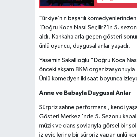
Türkiye’nin başarılı komedyenlerinden 
‘Doğru Koca Nasıl Seçilir?’in 5. sezo
aldı. Kahkahalarla geçen gösteri sonu
ünlü oyuncu, duygusal anlar yaşadı.
Yasemin Sakallıoğlu “Doğru Koca Nasıl S
önceki akşam BKM organizasyonuyla B
Ünlü komedyen iki saat boyunca izleye
Anne ve Babayla Duygusal Anlar
Sürpriz sahne performansı, kendi yaşa
Gösteri Merkezi'nde 5. Sezonu kapalı 
müzik ve dans şovlarıyla görsel bir ş
izleyicilerine bir sürpriz yapan ünlü k