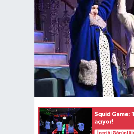
Squid Game: T
açıyor!
İçeriği Görüntül