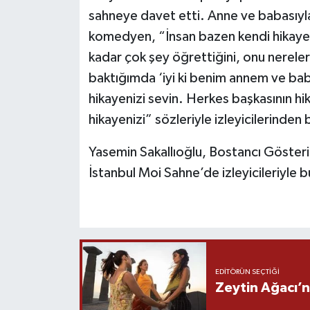
sahneye davet etti. Anne ve babasıyla b
komedyen, “İnsan bazen kendi hikayesi
kadar çok şey öğrettiğini, onu nereler
baktığımda ‘iyi ki benim annem ve ba
hikayenizi sevin. Herkes başkasının hi
hikayenizi” sözleriyle izleyicilerinden b
Yasemin Sakallıoğlu, Bostancı Gösteri
İstanbul Moi Sahne’de izleyicileriyle 
EDITÖRÜN SEÇTIĞI
Zeytin Ağacı’n