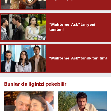
“Muhtemel Aşk”tan yeni
tanıtım!
“Muhtemel Aşk”tan ilk tanıtım!
Bunlar da ilginizi çekebilir