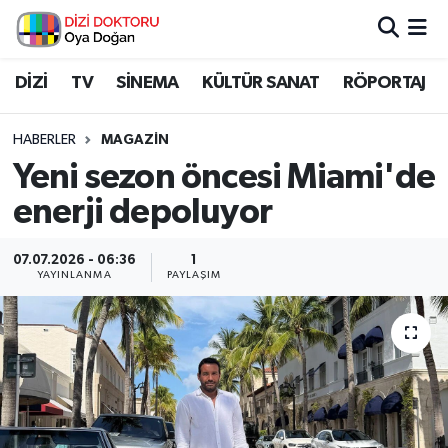
İstanbul Nöbetçi Eczaneler
DİZİ
TV
SİNEMA
KÜLTÜR SANAT
RÖPORTAJ
İstanbul Hava Durumu
HABERLER
MAGAZİN
Yeni sezon öncesi Miami'de
İstanbul Namaz Vakitleri
enerji depoluyor
İstanbul Trafik Yoğunluk Haritası
07.07.2026 - 06:36
1
YAYINLANMA
PAYLAŞIM
Süper Lig Puan Durumu ve Fikstür
Tüm Manşetler
Son Dakika Haberleri
Haber Arşivi