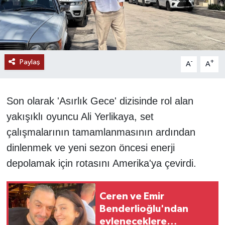
Paylaş
-
+
A
A
Son olarak 'Asırlık Gece' dizisinde rol alan
yakışıklı oyuncu Ali Yerlikaya, set
çalışmalarının tamamlanmasının ardından
dinlenmek ve yeni sezon öncesi enerji
depolamak için rotasını Amerika'ya çevirdi.
Ceren ve Emir
Benderlioğlu'ndan
evleneceklere