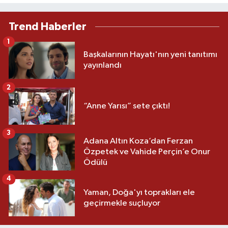
Trend Haberler
1
Başkalarının Hayatı'nın yeni tanıtımı
yayınlandı
2
“Anne Yarısı” sete çıktı!
3
Adana Altın Koza’dan Ferzan
Özpetek ve Vahide Perçin’e Onur
Ödülü
4
Yaman, Doğa'yı toprakları ele
geçirmekle suçluyor