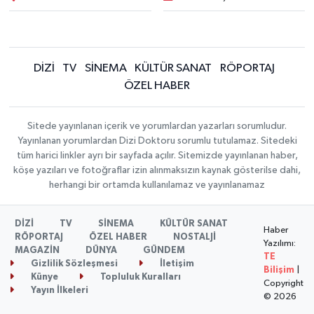
DİZİ
TV
SİNEMA
KÜLTÜR SANAT
RÖPORTAJ
ÖZEL HABER
Sitede yayınlanan içerik ve yorumlardan yazarları sorumludur.
Yayınlanan yorumlardan Dizi Doktoru sorumlu tutulamaz. Sitedeki
tüm harici linkler ayrı bir sayfada açılır. Sitemizde yayınlanan haber,
köşe yazıları ve fotoğraflar izin alınmaksızın kaynak gösterilse dahi,
herhangi bir ortamda kullanılamaz ve yayınlanamaz
DİZİ
TV
SİNEMA
KÜLTÜR SANAT
Haber
RÖPORTAJ
ÖZEL HABER
NOSTALJİ
Yazılımı:
MAGAZİN
DÜNYA
GÜNDEM
TE
Gizlilik Sözleşmesi
İletişim
Bilişim
|
Künye
Topluluk Kuralları
Copyright
Yayın İlkeleri
© 2026