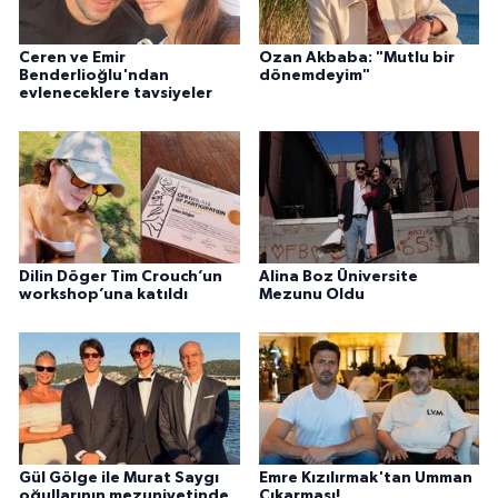
Ceren ve Emir
Ozan Akbaba: "Mutlu bir
Benderlioğlu'ndan
dönemdeyim"
evleneceklere tavsiyeler
Dilin Döger Tim Crouch’un
Alina Boz Üniversite
workshop’una katıldı
Mezunu Oldu
Gül Gölge ile Murat Saygı
Emre Kızılırmak'tan Umman
oğullarının mezuniyetinde
Çıkarması!