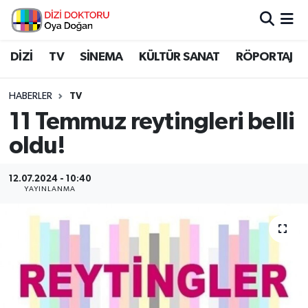
İstanbul Nöbetçi Eczaneler
DİZİ
TV
SİNEMA
KÜLTÜR SANAT
RÖPORTAJ
İstanbul Hava Durumu
HABERLER
TV
11 Temmuz reytingleri belli
İstanbul Namaz Vakitleri
oldu!
İstanbul Trafik Yoğunluk Haritası
12.07.2024 - 10:40
YAYINLANMA
Süper Lig Puan Durumu ve Fikstür
Tüm Manşetler
Son Dakika Haberleri
Haber Arşivi