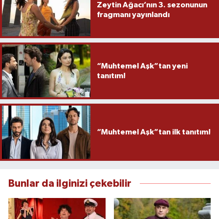
Zeytin Ağacı’nın 3. sezonunun
fragmanı yayınlandı
“Muhtemel Aşk”tan yeni
tanıtım!
“Muhtemel Aşk”tan ilk tanıtım!
Bunlar da ilginizi çekebilir