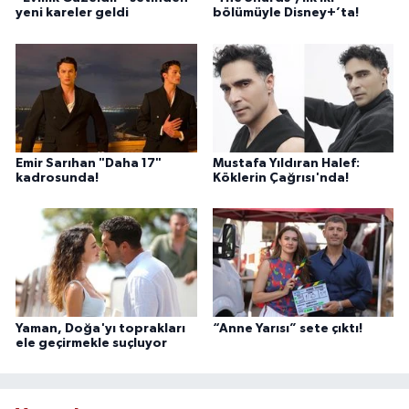
yeni kareler geldi
bölümüyle Disney+’ta!
Emir Sarıhan "Daha 17"
Mustafa Yıldıran Halef:
kadrosunda!
Köklerin Çağrısı'nda!
Yaman, Doğa'yı toprakları
“Anne Yarısı” sete çıktı!
ele geçirmekle suçluyor