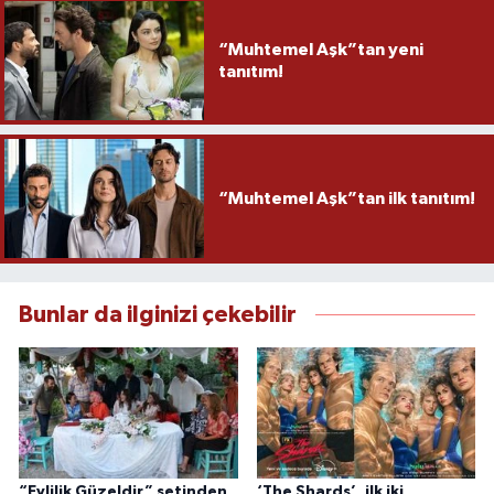
“Muhtemel Aşk”tan yeni
tanıtım!
“Muhtemel Aşk”tan ilk tanıtım!
Bunlar da ilginizi çekebilir
“Evlilik Güzeldir” setinden
‘The Shards’, ilk iki