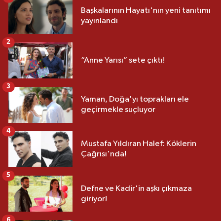
Başkalarının Hayatı'nın yeni tanıtımı
yayınlandı
2
“Anne Yarısı” sete çıktı!
3
Yaman, Doğa'yı toprakları ele
geçirmekle suçluyor
4
Mustafa Yıldıran Halef: Köklerin
Çağrısı'nda!
5
Defne ve Kadir'in aşkı çıkmaza
giriyor!
6