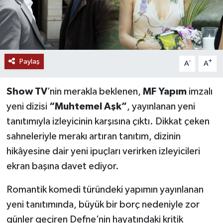
Paylaş
-
+
A
A
Show TV
’nin merakla beklenen,
MF Yapım
imzalı
yeni dizisi
“Muhtemel Aşk”
, yayınlanan yeni
tanıtımıyla izleyicinin karşısına çıktı. Dikkat çeken
sahneleriyle merakı artıran tanıtım, dizinin
hikâyesine dair yeni ipuçları verirken izleyicileri
ekran başına davet ediyor.
Romantik komedi türündeki yapımın yayınlanan
yeni tanıtımında, büyük bir borç nedeniyle zor
günler geçiren Defne’nin hayatındaki kritik