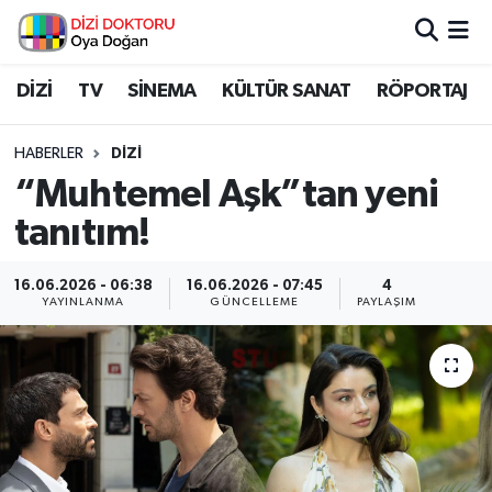
İstanbul Nöbetçi Eczaneler
DİZİ
TV
SİNEMA
KÜLTÜR SANAT
RÖPORTAJ
İstanbul Hava Durumu
HABERLER
DİZİ
“Muhtemel Aşk”tan yeni
İstanbul Namaz Vakitleri
tanıtım!
İstanbul Trafik Yoğunluk Haritası
16.06.2026 - 06:38
16.06.2026 - 07:45
4
YAYINLANMA
GÜNCELLEME
PAYLAŞIM
Süper Lig Puan Durumu ve Fikstür
Tüm Manşetler
Son Dakika Haberleri
Haber Arşivi