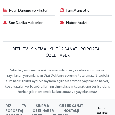
Puan Durumu ve Fikstür
Tüm Manşetler
Son Dakika Haberleri
Haber Arşivi
DİZİ
TV
SİNEMA
KÜLTÜR SANAT
RÖPORTAJ
ÖZEL HABER
Sitede yayınlanan içerik ve yorumlardan yazarları sorumludur.
Yayınlanan yorumlardan Dizi Doktoru sorumlu tutulamaz. Sitedeki
tüm harici linkler ayrı bir sayfada açılır. Sitemizde yayınlanan haber,
köşe yazıları ve fotoğraflar izin alınmaksızın kaynak gösterilse dahi,
herhangi bir ortamda kullanılamaz ve yayınlanamaz
DİZİ
TV
SİNEMA
KÜLTÜR SANAT
Haber
RÖPORTAJ
ÖZEL HABER
NOSTALJİ
Yazılımı: