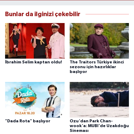
Bunlar da ilginizi çekebilir
İbrahim Selim kaptan oldu!
The Traitors Türkiye ikinci
sezonu için hazırlıklar
başlıyor
"Dada Rota" başlıyor
Ozu'dan Park Chan-
wook'a: MUBI'de Uzakdoğu
Sineması