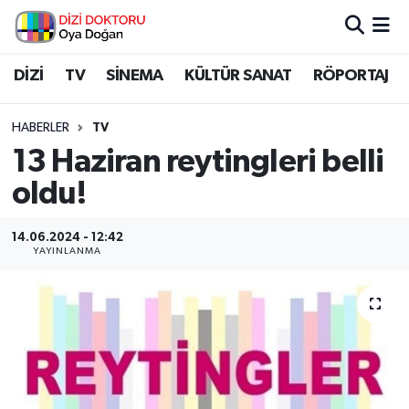
İstanbul Nöbetçi Eczaneler
DİZİ
TV
SİNEMA
KÜLTÜR SANAT
RÖPORTAJ
İstanbul Hava Durumu
HABERLER
TV
13 Haziran reytingleri belli
İstanbul Namaz Vakitleri
oldu!
İstanbul Trafik Yoğunluk Haritası
14.06.2024 - 12:42
YAYINLANMA
Süper Lig Puan Durumu ve Fikstür
Tüm Manşetler
Son Dakika Haberleri
Haber Arşivi