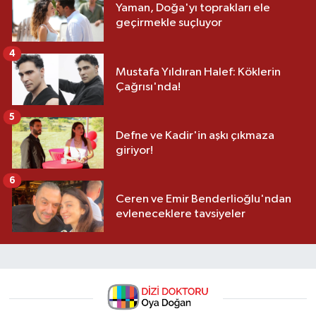
Yaman, Doğa'yı toprakları ele
geçirmekle suçluyor
4
Mustafa Yıldıran Halef: Köklerin
Çağrısı'nda!
5
Defne ve Kadir'in aşkı çıkmaza
giriyor!
6
Ceren ve Emir Benderlioğlu'ndan
evleneceklere tavsiyeler