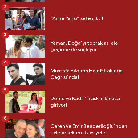
2
“Anne Yarısı” sete çıktı!
3
Yaman, Doğa'yı toprakları ele
geçirmekle suçluyor
4
Mustafa Yıldıran Halef: Köklerin
Çağrısı'nda!
5
Defne ve Kadir'in aşkı çıkmaza
giriyor!
6
Ceren ve Emir Benderlioğlu'ndan
evleneceklere tavsiyeler