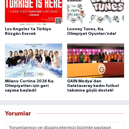
Los Angeles’ta Türkiye
Looney Tunes, Kış
Rüzgârı Esecek
Olimpiyat Oyunları’nda!
Milano Cortina 2026 Kış
GAİN Medya’dan
Olimpiyatları için geri
Galatasaray kadın futbol
sayıma başladı!
takımına güçlü destek!
Yorumlar