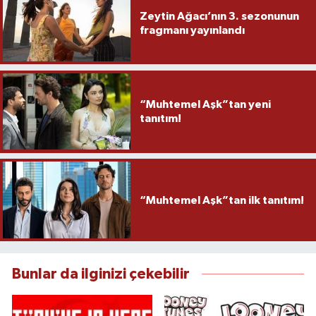
Zeytin Ağacı’nın 3. sezonunun
fragmanı yayınlandı
“Muhtemel Aşk”tan yeni
tanıtım!
“Muhtemel Aşk”tan ilk tanıtım!
Bunlar da ilginizi çekebilir