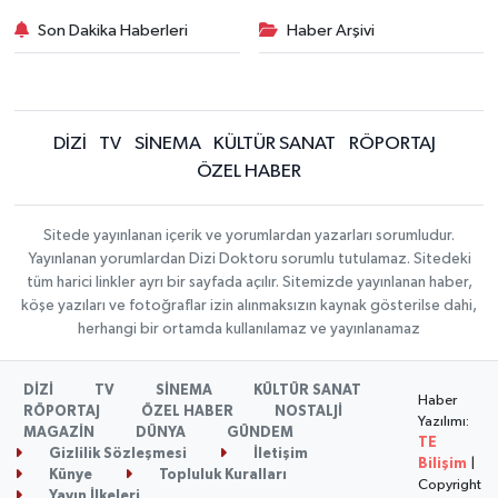
Son Dakika Haberleri
Haber Arşivi
DİZİ
TV
SİNEMA
KÜLTÜR SANAT
RÖPORTAJ
ÖZEL HABER
Sitede yayınlanan içerik ve yorumlardan yazarları sorumludur.
Yayınlanan yorumlardan Dizi Doktoru sorumlu tutulamaz. Sitedeki
tüm harici linkler ayrı bir sayfada açılır. Sitemizde yayınlanan haber,
köşe yazıları ve fotoğraflar izin alınmaksızın kaynak gösterilse dahi,
herhangi bir ortamda kullanılamaz ve yayınlanamaz
DİZİ
TV
SİNEMA
KÜLTÜR SANAT
Haber
RÖPORTAJ
ÖZEL HABER
NOSTALJİ
Yazılımı:
MAGAZİN
DÜNYA
GÜNDEM
TE
Gizlilik Sözleşmesi
İletişim
Bilişim
|
Künye
Topluluk Kuralları
Copyright
Yayın İlkeleri