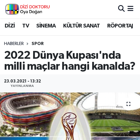
İstanbul Nöbetçi Eczaneler
DİZİ
TV
SİNEMA
KÜLTÜR SANAT
RÖPORTAJ
İstanbul Hava Durumu
HABERLER
SPOR
2022 Dünya Kupası'nda
İstanbul Namaz Vakitleri
milli maçlar hangi kanalda?
İstanbul Trafik Yoğunluk Haritası
23.03.2021 - 13:32
YAYINLANMA
Süper Lig Puan Durumu ve Fikstür
Tüm Manşetler
Son Dakika Haberleri
Haber Arşivi