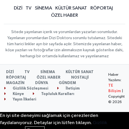
DİZİ
TV
SİNEMA
KÜLTÜR SANAT
RÖPORTAJ
ÖZEL HABER
Sitede yayınlanan içerik ve yorumlardan yazarları sorumludur.
Yayınlanan yorumlardan Dizi Doktoru sorumlu tutulamaz. Sitedeki
tüm harici linkler ayrı bir sayfada açılır. Sitemizde yayınlanan haber,
köşe yazıları ve fotoğraflar izin alınmaksızın kaynak gösterilse dahi,
herhangi bir ortamda kullanılamaz ve yayınlanamaz
DİZİ
TV
SİNEMA
KÜLTÜR SANAT
Haber
RÖPORTAJ
ÖZEL HABER
NOSTALJİ
Yazılımı:
MAGAZİN
DÜNYA
GÜNDEM
TE
Gizlilik Sözleşmesi
İletişim
Bilişim
|
Künye
Topluluk Kuralları
Copyright
Yayın İlkeleri
© 2026
En iyi site deneyimi sağlamak için çerezlerden
faydalanıyoruz. Detaylar için lütfen tıklayın.
Gizlilik