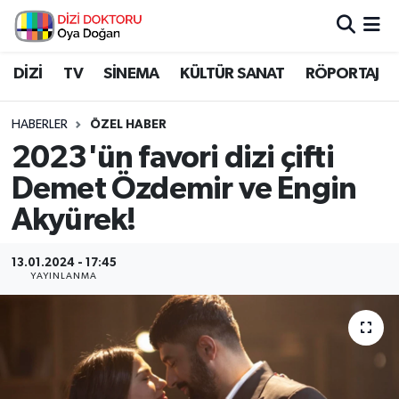
İstanbul Nöbetçi Eczaneler
DİZİ
TV
SİNEMA
KÜLTÜR SANAT
RÖPORTAJ
İstanbul Hava Durumu
HABERLER
ÖZEL HABER
2023'ün favori dizi çifti
İstanbul Namaz Vakitleri
Demet Özdemir ve Engin
İstanbul Trafik Yoğunluk Haritası
Akyürek!
Süper Lig Puan Durumu ve Fikstür
13.01.2024 - 17:45
YAYINLANMA
Tüm Manşetler
Son Dakika Haberleri
Haber Arşivi