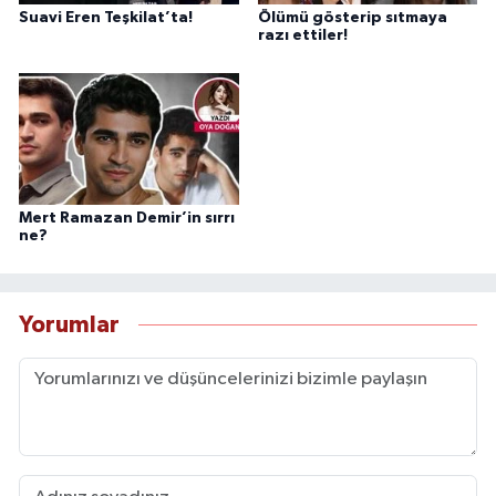
Suavi Eren Teşkilat’ta!
Ölümü gösterip sıtmaya
razı ettiler!
Mert Ramazan Demir’in sırrı
ne?
Yorumlar