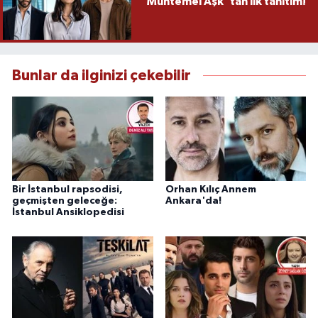
“Muhtemel Aşk”tan ilk tanıtım!
Bunlar da ilginizi çekebilir
Bir İstanbul rapsodisi,
Orhan Kılıç Annem
geçmişten geleceğe:
Ankara'da!
İstanbul Ansiklopedisi