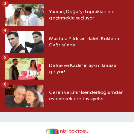
3
Yaman, Doğa'yı toprakları ele
geçirmekle suçluyor
4
Mustafa Yıldıran Halef: Köklerin
Çağrısı'nda!
5
Defne ve Kadir'in aşkı çıkmaza
giriyor!
6
Ceren ve Emir Benderlioğlu'ndan
evleneceklere tavsiyeler