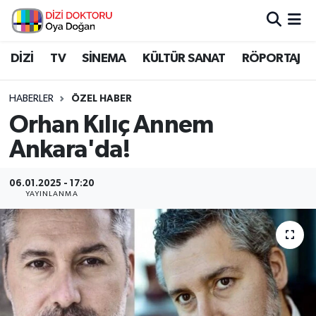
İstanbul Nöbetçi Eczaneler
DİZİ
TV
SİNEMA
KÜLTÜR SANAT
RÖPORTAJ
İstanbul Hava Durumu
HABERLER
ÖZEL HABER
Orhan Kılıç Annem
İstanbul Namaz Vakitleri
Ankara'da!
İstanbul Trafik Yoğunluk Haritası
06.01.2025 - 17:20
YAYINLANMA
Süper Lig Puan Durumu ve Fikstür
Tüm Manşetler
Son Dakika Haberleri
Haber Arşivi