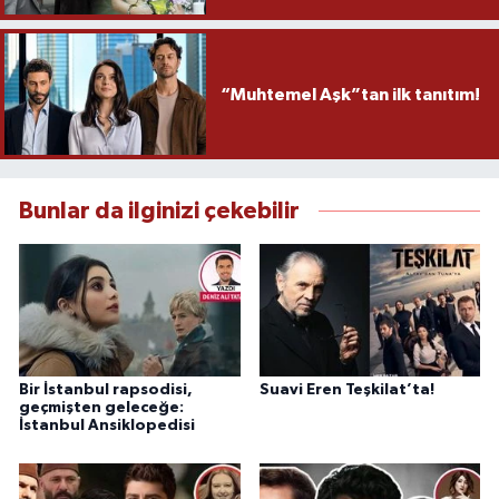
“Muhtemel Aşk”tan ilk tanıtım!
Bunlar da ilginizi çekebilir
Bir İstanbul rapsodisi,
Suavi Eren Teşkilat’ta!
geçmişten geleceğe:
İstanbul Ansiklopedisi