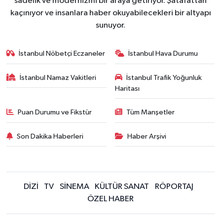
sadelik ve modernizmi bir araya getiriyor. Şatafattan
kaçınıyor ve insanlara haber okuyabilecekleri bir altyapı
sunuyor.
İstanbul Nöbetçi Eczaneler
İstanbul Hava Durumu
İstanbul Namaz Vakitleri
İstanbul Trafik Yoğunluk
Haritası
Puan Durumu ve Fikstür
Tüm Manşetler
Son Dakika Haberleri
Haber Arşivi
DİZİ
TV
SİNEMA
KÜLTÜR SANAT
RÖPORTAJ
ÖZEL HABER