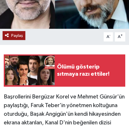
Paylaş
-
+
A
A
Ölümü gösterip
sıtmaya razı ettiler!
Başrollerini Bergüzar Korel ve Mehmet Günsür'ün
paylaştığı, Faruk Teber'in yönetmen koltuğuna
oturduğu, Başak Angigün'ün kendi hikayesinden
ekrana aktarılan, Kanal D'nin beğenilen dizisi