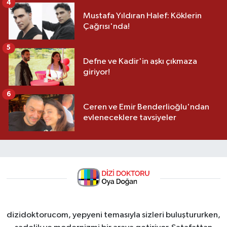
4
Mustafa Yıldıran Halef: Köklerin
Çağrısı'nda!
5
Defne ve Kadir'in aşkı çıkmaza
giriyor!
6
Ceren ve Emir Benderlioğlu'ndan
evleneceklere tavsiyeler
dizidoktorucom, yepyeni temasıyla sizleri buluştururken,