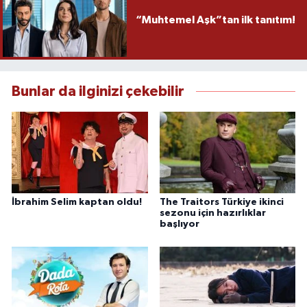
“Muhtemel Aşk”tan ilk tanıtım!
Bunlar da ilginizi çekebilir
İbrahim Selim kaptan oldu!
The Traitors Türkiye ikinci
sezonu için hazırlıklar
başlıyor