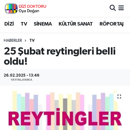
İstanbul Nöbetçi Eczaneler
DİZİ
TV
SİNEMA
KÜLTÜR SANAT
RÖPORTAJ
İstanbul Hava Durumu
HABERLER
TV
25 Şubat reytingleri belli
İstanbul Namaz Vakitleri
oldu!
İstanbul Trafik Yoğunluk Haritası
26.02.2025 - 13:46
YAYINLANMA
Süper Lig Puan Durumu ve Fikstür
Tüm Manşetler
Son Dakika Haberleri
Haber Arşivi